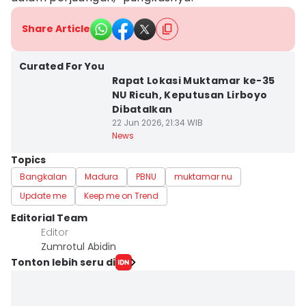
Share Article
Curated For You
Rapat Lokasi Muktamar ke-35
NU Ricuh, Keputusan Lirboyo
Dibatalkan
22 Jun 2026, 21:34 WIB
News
Topics
Bangkalan
Madura
PBNU
muktamar nu
Update me
Keep me on Trend
Editorial Team
Editor
Zumrotul Abidin
Tonton lebih seru di