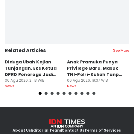
Related Articles
See More
Diduga Ubah Kajian
Anak Pramuka Punya
B
Tunjangan, Eks Ketua
Privilege Baru, Masuk
S
DPRD Ponorogo Jadi
TNI-Polri-Kuliah Tanpa
K
Tersangka
06 Agu 2026, 21:13 WIB
Tes
06 Agu 2026, 19:37 WIB
06
News
News
Ne
About Us
Editorial Team
Contact Us
Terms of Services