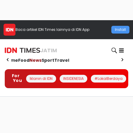
Baca artikel
IDN Times
lainnya di IDN App
Install
JATIM
Home
Food
News
Sport
Travel
For
Iklanin di IDN
INSIDENESIA
#LokalBerdaya
You