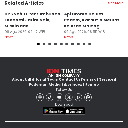
Related Articles
See More
BPS Sebut Pertumbuhan
Api Bromo Belum
J
Ekonomi Jatim Naik,
Padam, Karhutla Meluas
G
Miskin dan
ke Arah Malang
B
Pengangguran Turun
06 Agu 2026, 09:47 WIB
06 Agu 2026, 08:55 WIB
05
News
News
Ne
About Us
Editorial Team
Contact Us
Terms of Services
Pedoman Media Siber
Index
Sitemap
Follow Us
Download