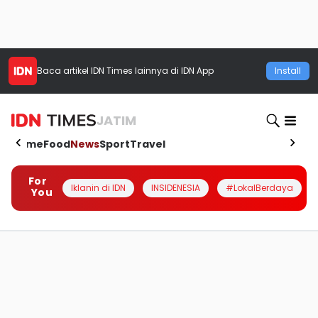
Baca artikel
IDN Times
lainnya di IDN App
Install
JATIM
Home
Food
News
Sport
Travel
For
Iklanin di IDN
INSIDENESIA
#LokalBerdaya
You