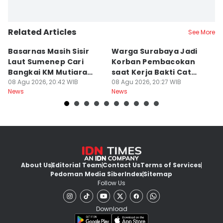
Related Articles
See More
Basarnas Masih Sisir
Warga Surabaya Jadi
E
Laut Sumenep Cari
Korban Pembacokan
B
Bangkai KM Mutiara
saat Kerja Bakti Cat
P
Sentosa II
08 Agu 2026, 20:42 WIB
Gapura
08 Agu 2026, 20:27 WIB
N
08
News
News
Ne
About Us
Editorial Team
Contact Us
Terms of Services
Pedoman Media Siber
Index
Sitemap
Follow Us
Download