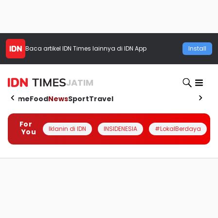
Baca artikel
IDN Times
lainnya di IDN App
Install
JATIM
Home
Food
News
Sport
Travel
For
Iklanin di IDN
INSIDENESIA
#LokalBerdaya
You