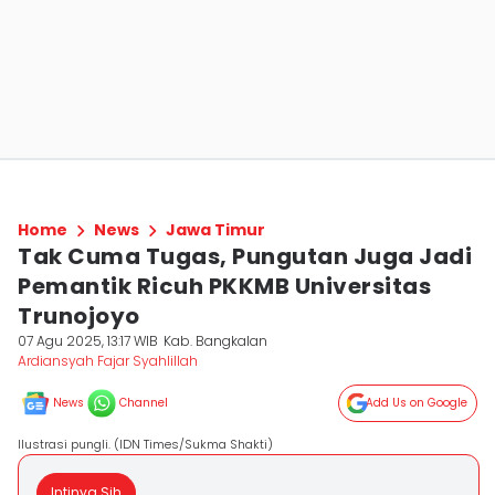
Home
News
Jawa Timur
Tak Cuma Tugas, Pungutan Juga Jadi
Pemantik Ricuh PKKMB Universitas
Trunojoyo
07 Agu 2025, 13:17 WIB
Kab. Bangkalan
Ardiansyah Fajar Syahlillah
News
Channel
Add Us on Google
Ilustrasi pungli. (IDN Times/Sukma Shakti)
Intinya Sih