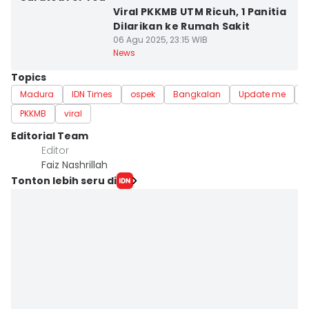
Viral PKKMB UTM Ricuh, 1 Panitia
Dilarikan ke Rumah Sakit
06 Agu 2025, 23:15 WIB
News
Topics
Madura
IDN Times
ospek
Bangkalan
Update me
K
PKKMB
viral
Editorial Team
Editor
Faiz Nashrillah
Tonton lebih seru di