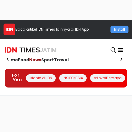
Baca artikel
IDN Times
lainnya di IDN App
Install
JATIM
Home
Food
News
Sport
Travel
For
Iklanin di IDN
INSIDENESIA
#LokalBerdaya
You