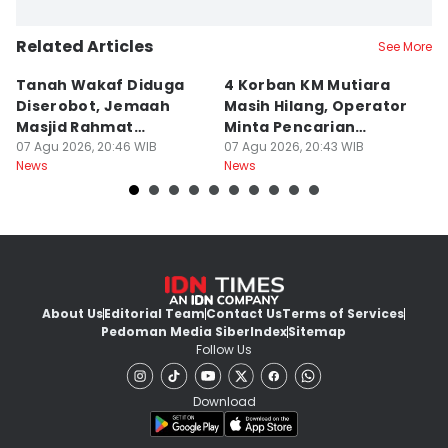
Related Articles
See More
Tanah Wakaf Diduga
4 Korban KM Mutiara
K
Diserobot, Jemaah
Masih Hilang, Operator
C
Masjid Rahmat
Minta Pencarian
H
Surabaya Protes
07 Agu 2026, 20:46 WIB
Dilanjut
07 Agu 2026, 20:43 WIB
07
News
News
Ne
About Us
Editorial Team
Contact Us
Terms of Services
Pedoman Media Siber
Index
Sitemap
Follow Us
Download