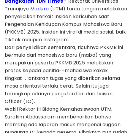
Bangkalan
,
IDN Times
- Rektorat Universitas
Trunojoyo
Madura
(UTM) turun tangan melakukan
penyelidikan terkait insiden kericuhan saat
Pengenalan Kehidupan Kampus Mahasiswa Baru
(PKKMB) 2025. Insiden ini viral di media sosial, baik
TikTok maupun Instagram.
Dari penyelidikan sementara, ricuhnya PKKMB ini
bermula dari mahasiswa baru (maba) yang
merupakan peserta PKKMB 2025 melakukan
protes kepada panitia--mahasiswa kakak
tingkat-, lantaran tugas yang diberikan selama
masa orientasi terlalu berat. Selain itu juga
terungkap adanya pungutan lain dari Liaison
Officer (LO).
Wakil Rektor III Bidang Kemahasiswaan UTM,
Surokim Abdussalam membenarkan bahwa
memang ada laporan masuk mengenai dugaan
pungutan LO kepada peserta. Pihaknya pun sudah