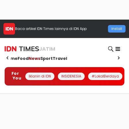
Baca artikel
IDN Times
lainnya di IDN App
Install
JATIM
Home
Food
News
Sport
Travel
For
Iklanin di IDN
INSIDENESIA
#LokalBerdaya
You