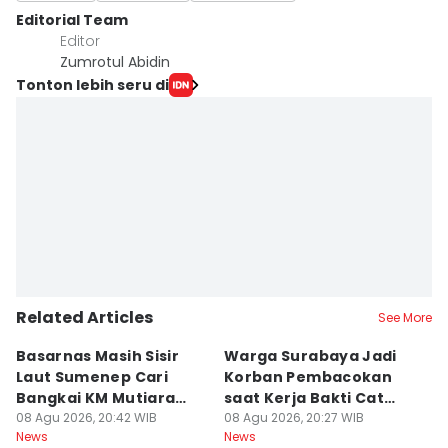
Editorial Team
Editor
Zumrotul Abidin
Tonton lebih seru di
Related Articles
See More
Basarnas Masih Sisir
Warga Surabaya Jadi
E
Laut Sumenep Cari
Korban Pembacokan
B
Bangkai KM Mutiara
saat Kerja Bakti Cat
P
Sentosa II
08 Agu 2026, 20:42 WIB
Gapura
08 Agu 2026, 20:27 WIB
N
08
News
News
Ne