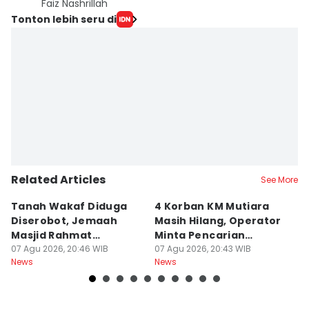
Faiz Nashrillah
Tonton lebih seru di
Related Articles
See More
Tanah Wakaf Diduga
4 Korban KM Mutiara
K
Diserobot, Jemaah
Masih Hilang, Operator
C
Masjid Rahmat
Minta Pencarian
H
Surabaya Protes
07 Agu 2026, 20:46 WIB
Dilanjut
07 Agu 2026, 20:43 WIB
07
News
News
Ne