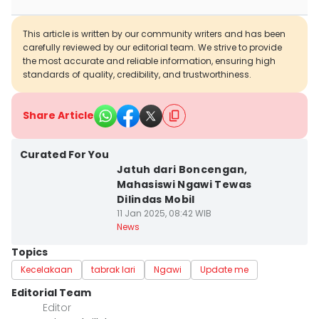
This article is written by our community writers and has been
carefully reviewed by our editorial team. We strive to provide
the most accurate and reliable information, ensuring high
standards of quality, credibility, and trustworthiness.
Share Article
Curated For You
Jatuh dari Boncengan,
Mahasiswi Ngawi Tewas
Dilindas Mobil
11 Jan 2025, 08:42 WIB
News
Topics
Kecelakaan
tabrak lari
Ngawi
Update me
Editorial Team
Editor