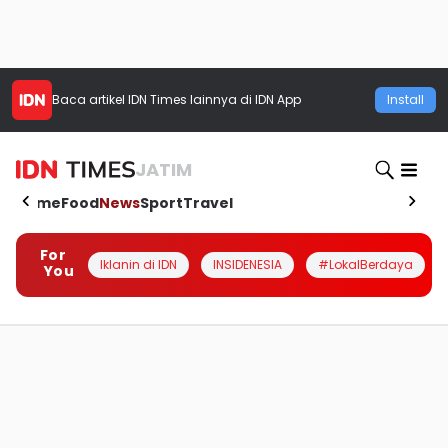
Baca artikel
IDN Times
lainnya di IDN App
Install
JATIM
Home
Food
News
Sport
Travel
For
Iklanin di IDN
INSIDENESIA
#LokalBerdaya
You