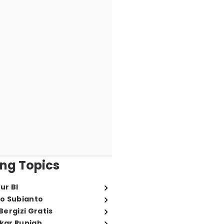
ng Topics
ur BI
o Subianto
ergizi Gratis
ukar Rupiah