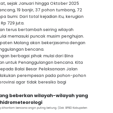
, sejak Januari hingga Oktober 2025
 kencang, 19 banjir, 37 pohon tumbang, 72
a bumi. Dari total kejadian itu, kerugian
Rp 729 juta.
kan terus bertambah seiring wilayah
lai memasuki puncak musim penghujan.
bupaten Malang akan bekerjasama dengan
anggulangan bencana.
gan berbagai pihak mulai dari Bina
awan untuk Penanggulangan bencana. Kita
kepada Balai Besar Pelaksanaan Jalan
melakukan perempesan pada pohon-pohon
provinsi agar tidak beresiko bagi
ang beberkan wilayah-wilayah yang
 hidrometeorologi
 dihantam bencana angin puting beliung. (Dok. BPBD Kabupaten