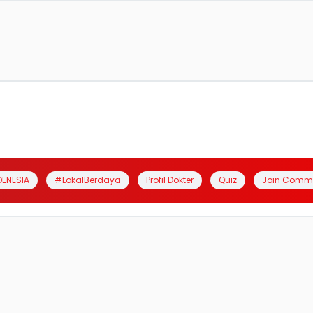
DENESIA
#LokalBerdaya
Profil Dokter
Quiz
Join Comm