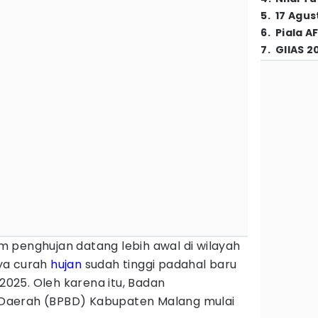
5
.
17 Agus
6
.
Piala A
7
.
GIIAS 2
m penghujan datang lebih awal di wilayah
ya curah
hujan
sudah tinggi padahal baru
25. Oleh karena itu, Badan
Daerah (BPBD) Kabupaten Malang mulai