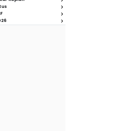
tus
FF
026