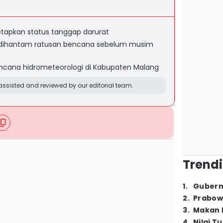
tapkan status tanggap darurat
dihantam ratusan bencana sebelum musim
ncana hidrometeorologi di Kabupaten Malang
ssisted and reviewed by our editorial team.
Trendi
1
.
Gubern
2
.
Prabow
3
.
Makan B
4
.
Nilai T