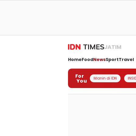
JATIM
Home
Food
News
Sport
Travel
For
Iklanin di IDN
INSI
You