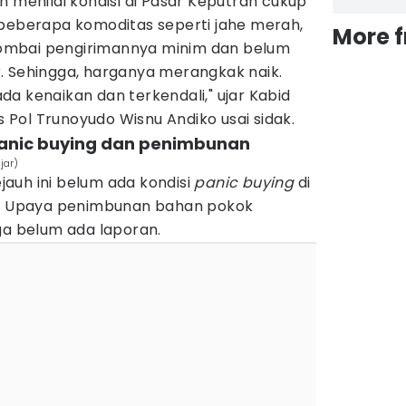
n menilai kondisi di Pasar Keputran cukup
 beberapa komoditas seperti jahe merah,
More 
ombai pengirimannya minim dan belum
. Sehingga, harganya merangkak naik.
a kenaikan dan terkendali," ujar Kabid
Pol Trunoyudo Wisnu Andiko usai sidak.
anic buying dan penimbunan
jar)
ejauh ini belum ada kondisi
panic buying
di
ya. Upaya penimbunan bahan pokok
 belum ada laporan.