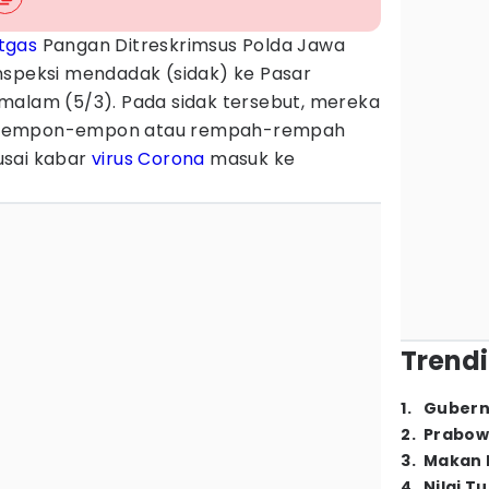
tgas
Pangan Ditreskrimsus Polda Jawa
nspeksi mendadak (sidak) ke Pasar
malam (5/3). Pada sidak tersebut, mereka
a empon-empon atau rempah-rempah
usai kabar
virus Corona
masuk ke
Trendi
1
.
Gubern
2
.
Prabow
3
.
Makan B
4
.
Nilai T