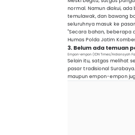
Meski begitu, satgas panga
normal. Namun diakui, ada
temulawak, dan bawang b
seluruhnya masuk ke pasar
"Secara bahan, beberapa ad
Humas Polda Jatim Kombes 
3. Belum ada temuan p
Empon-empon (IDN Times/Ardiansyah Fa
Selain itu, satgas melihat s
pasar tradisional Suraba
maupun empon-empon juga