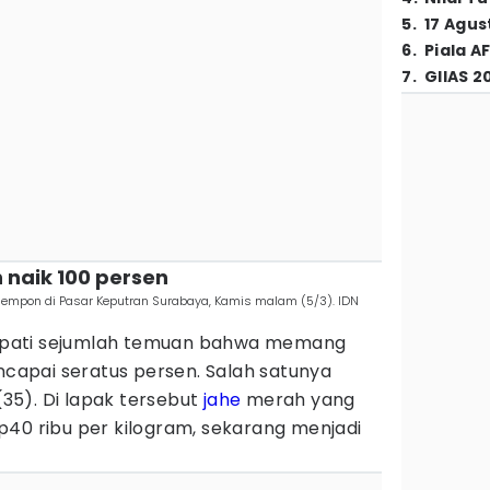
5
.
17 Agus
6
.
Piala A
7
.
GIIAS 2
naik 100 persen
empon di Pasar Keputran Surabaya, Kamis malam (5/3). IDN
pati sejumlah temuan bahwa memang
apai seratus persen. Salah satunya
 (35). Di lapak tersebut
jahe
merah yang
p40 ribu per kilogram, sekarang menjadi