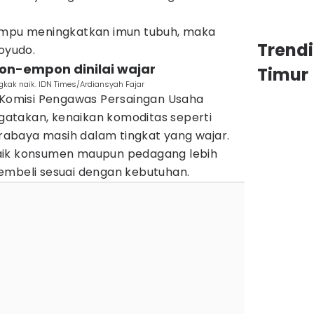
mampu meningkatkan imun tubuh, maka
Trend
noyudo.
on-empon dinilai wajar
Timur
ak naik. IDN Times/Ardiansyah Fajar
V Komisi Pengawas Persaingan Usaha
atakan, kenaikan komoditas seperti
abaya masih dalam tingkat yang wajar.
aik konsumen maupun pedagang lebih
embeli sesuai dengan kebutuhan.