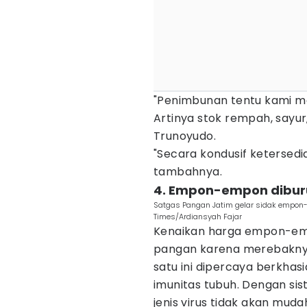
"Penimbunan tentu kami mel
Artinya stok rempah, sayur
Trunoyudo.
"Secara kondusif ketersedi
tambahnya.
4. Empon-empon diburu
Satgas Pangan Jatim gelar sidak empon-
Times/Ardiansyah Fajar
Kenaikan harga empon-empo
pangan karena merebaknya 
satu ini dipercaya berkha
imunitas tubuh. Dengan si
jenis virus tidak akan mu