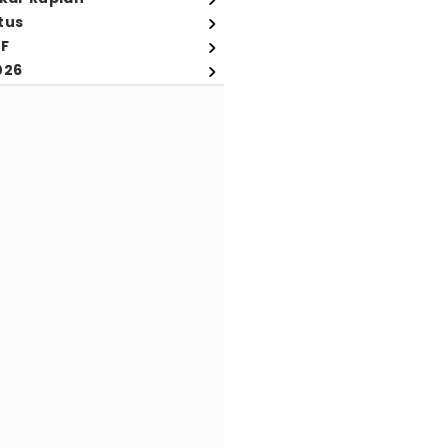
tus
FF
026