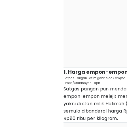
1. Harga empon-empon 
Satgas Pangan Jatim gelar sidak empon-
Times/Ardiansyah Fajar
Satgas pangan pun menda
empon-empon melejit menc
yakni di stan milik Halimah
semula dibanderol harga R
Rp80 ribu per kilogram.