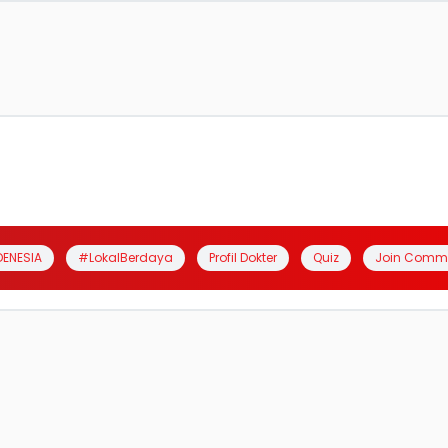
DENESIA
#LokalBerdaya
Profil Dokter
Quiz
Join Comm