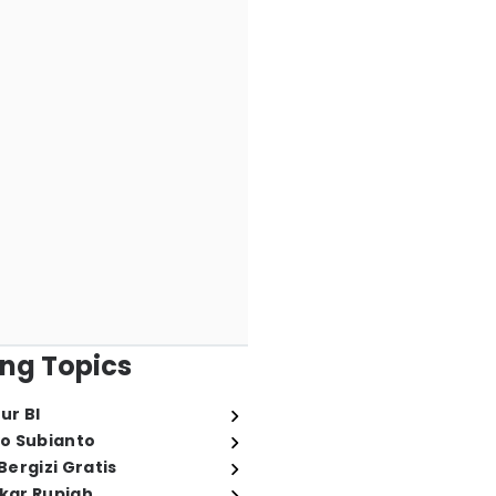
ng Topics
ur BI
o Subianto
ergizi Gratis
ukar Rupiah