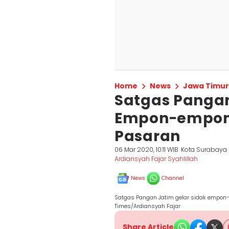
Home
News
Jawa Timur
Satgas Panga
Empon-empon N
Pasaran
06 Mar 2020, 10:11 WIB
Kota Surabaya
Ardiansyah Fajar Syahlillah
News
Channel
Satgas Pangan Jatim gelar sidak empon-
Times/Ardiansyah Fajar
Share Article