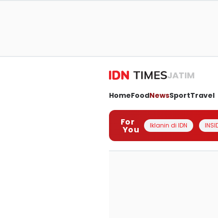
JATIM
Home
Food
News
Sport
Travel
For
Iklanin di IDN
INSI
You