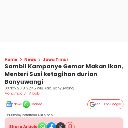
Home
News
Jawa Timur
Sambil Kampanye Gemar Makan Ikan,
Menteri Susi ketagihan durian
Banyuwangi
03 Nov 2018, 22:45 WIB
Kab. Banyuwangi
Mohamad Ulil Albab
News
Channel
Add Us on Google
IDN Times/Mohamad Ulil Albab
Share Article