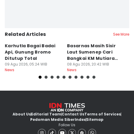
Related Articles
See More
Karhutla Bagai Badai
Basarnas Masih Sisir
W
Api, Gunung Bromo
Laut Sumenep Cari
K
Ditutup Total
Bangkai KM Mutiara
sa
09 Agu 2026, 05:24 WIB
Sentosa II
08 Agu 2026, 20:42 WIB
G
08
News
News
Ne
About Us
Editorial Team
Contact Us
Terms of Services
Pedoman Media Siber
Index
Sitemap
Follow Us