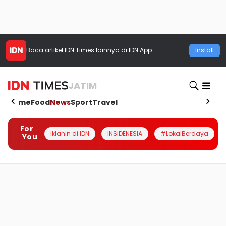
Baca artikel
IDN Times
lainnya di IDN App
Install
JATIM
Home
Food
News
Sport
Travel
For
Iklanin di IDN
INSIDENESIA
#LokalBerdaya
You