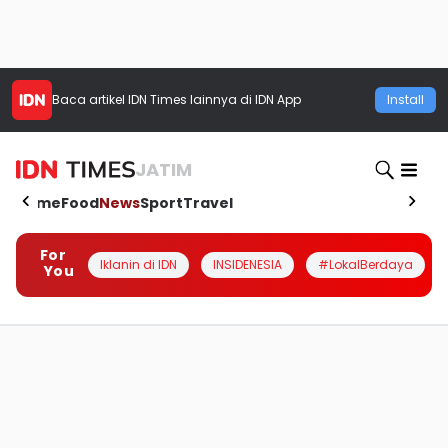
Baca artikel
IDN Times
lainnya di IDN App
Install
JATIM
Home
Food
News
Sport
Travel
For
Iklanin di IDN
INSIDENESIA
#LokalBerdaya
You