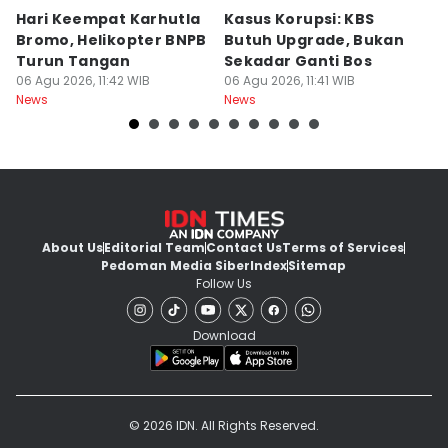
Hari Keempat Karhutla
Kasus Korupsi: KBS
B
Bromo, Helikopter BNPB
Butuh Upgrade, Bukan
E
Turun Tangan
Sekadar Ganti Bos
M
06 Agu 2026, 11:42 WIB
06 Agu 2026, 11:41 WIB
P
06
News
News
Ne
About Us
Editorial Team
Contact Us
Terms of Services
Pedoman Media Siber
Index
Sitemap
Follow Us
Download
© 2026 IDN. All Rights Reserved.