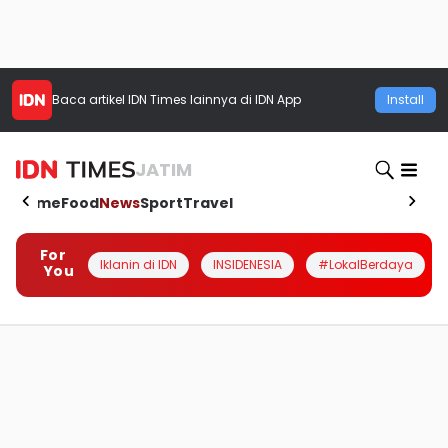
Baca artikel
IDN Times
lainnya di IDN App
Install
JATIM
Home
Food
News
Sport
Travel
For
Iklanin di IDN
INSIDENESIA
#LokalBerdaya
You