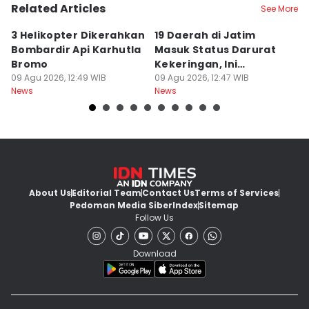
Related Articles
See More
3 Helikopter Dikerahkan
19 Daerah di Jatim
P
Bombardir Api Karhutla
Masuk Status Darurat
T
Bromo
Kekeringan, Ini
Ka
09 Agu 2026, 12:49 WIB
Daftarnya
09 Agu 2026, 12:47 WIB
T
09
News
News
Ne
About Us
Editorial Team
Contact Us
Terms of Services
Pedoman Media Siber
Index
Sitemap
Follow Us
Download