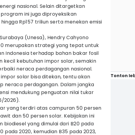
nergi nasional. Selain ditargetkan
program ini juga diproyeksikan
ingga Rp157 triliun serta menekan emisi
 Surabaya (Unesa), Hendry Cahyono
0 merupakan strategi yang tepat untuk
 Indonesia terhadap bahan bakar fosil
n kecil kebutuhan impor solar, semakin
rbaiki neraca perdagangan nasional.
Tonton leb
mpor solar bisa ditekan, tentu akan
ap neraca perdagangan. Dalam jangka
tensi mendukung penguatan nilai tukar
/6/2026).
r yang terdiri atas campuran 50 persen
awit dan 50 persen solar. Kebijakan ini
 biodiesel yang dimulai dari B20 pada
30 pada 2020, kemudian B35 pada 2023,