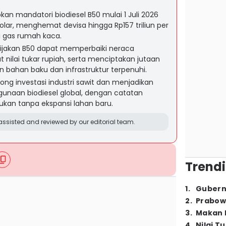
n mandatori biodiesel B50 mulai 1 Juli 2026
lar, menghemat devisa hingga Rp157 triliun per
 gas rumah kaca.
ijakan B50 dapat memperbaiki neraca
ilai tukar rupiah, serta menciptakan jutaan
an bahan baku dan infrastruktur terpenuhi.
ong investasi industri sawit dan menjadikan
unaan biodiesel global, dengan catatan
kukan tanpa ekspansi lahan baru.
ssisted and reviewed by our editorial team.
Trendi
1
.
Gubern
2
.
Prabow
3
.
Makan B
4
.
Nilai T