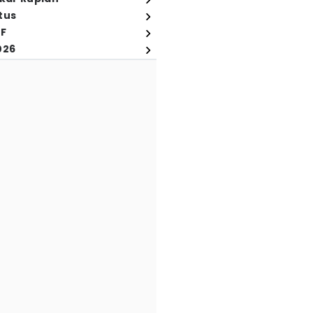
tus
FF
026