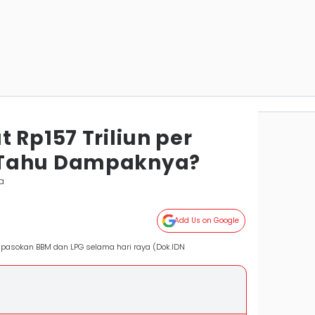
 Rp157 Triliun per
 Tahu Dampaknya?
a
Add Us on Google
 pasokan BBM dan LPG selama hari raya (Dok.IDN