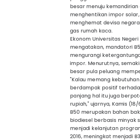
besar menuju kemandirian e
menghentikan impor solar, 
menghemat devisa negara h
gas rumah kaca.
Ekonom Universitas Negeri
mengatakan, mandatori B5
mengurangi ketergantungan
impor. Menurutnya, semaki
besar pula peluang mempe
"Kalau memang kebutuhan i
berdampak positif terhad
panjang hal itu juga berpo
rupiah," ujarnya, Kamis (18
B50 merupakan bahan baka
biodiesel berbasis minyak s
menjadi kelanjutan program
2016, meningkat menjadi B