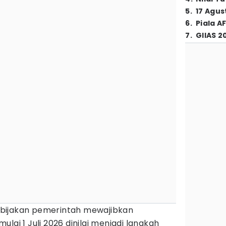
5
.
17 Agus
6
.
Piala A
7
.
GIIAS 2
ebijakan pemerintah mewajibkan
lai 1 Juli 2026 dinilai menjadi langkah