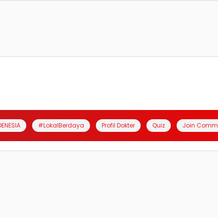
DENESIA
#LokalBerdaya
Profil Dokter
Quiz
Join Comm