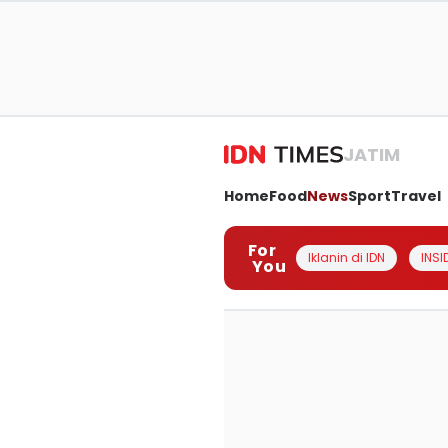
JATIM
Home
Food
News
Sport
Travel
For
Iklanin di IDN
INSI
You