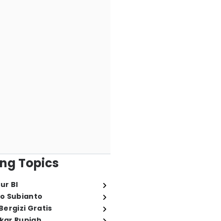
ng Topics
ur BI
o Subianto
ergizi Gratis
ukar Rupiah