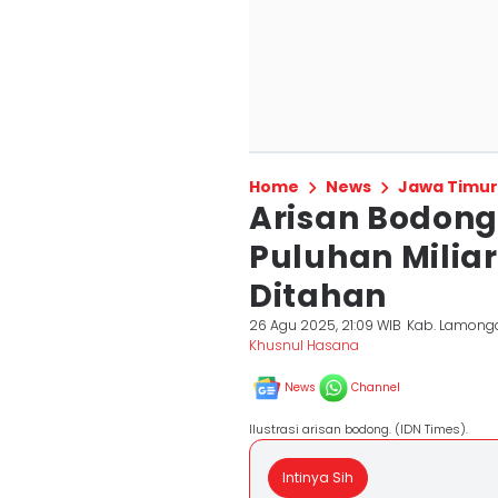
Home
News
Jawa Timur
Arisan Bodon
Puluhan Milia
Ditahan
26 Agu 2025, 21:09 WIB
Kab. Lamong
Khusnul Hasana
News
Channel
Ilustrasi arisan bodong. (IDN Times).
Intinya Sih