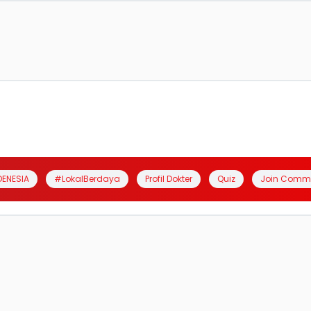
DENESIA
#LokalBerdaya
Profil Dokter
Quiz
Join Comm