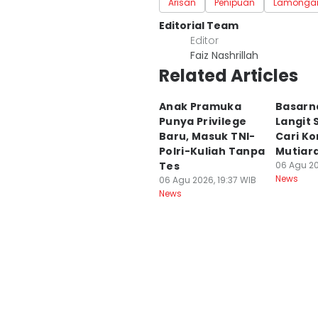
Arisan
Penipuan
Lamonga
Editorial Team
Editor
Faiz Nashrillah
Related Articles
Anak Pramuka
Basarn
Punya Privilege
Langit
Baru, Masuk TNI-
Cari K
Polri-Kuliah Tanpa
Mutiara
Tes
06 Agu 20
News
06 Agu 2026, 19:37 WIB
News