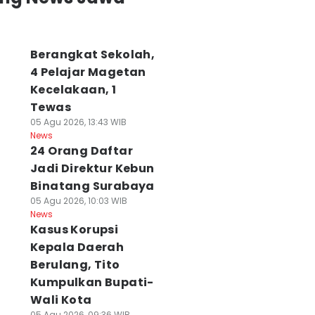
Berangkat Sekolah,
4 Pelajar Magetan
Kecelakaan, 1
ecelakaan di
Musda Demokrat
Emil Unggul
Tewas
atim, Jasa
Jatim
Secara
05 Agu 2026, 13:43 WIB
harja Bilang
Menggantung,
Elektabilitas,
News
ik, Polda
24 Orang Daftar
Pengurus Belum
Nama Lain Masih
gomong Turun
Tentu Aman
Bisa Menyusul
Jadi Direktur Kebun
 Agu 2026, 14:28 WIB
06 Agu 2026, 13:25 WIB
06 Agu 2026, 13:24 WIB
Binatang Surabaya
ws
News
News
05 Agu 2026, 10:03 WIB
News
Kasus Korupsi
Kepala Daerah
Berulang, Tito
Kumpulkan Bupati-
Wali Kota
05 Agu 2026, 09:36 WIB