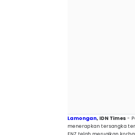
Lamongan
, IDN Times
- P
menerapkan tersangka te
ENZ telah merugikan korban