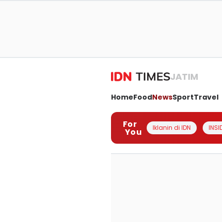
JATIM
Home
Food
News
Sport
Travel
For
Iklanin di IDN
INSI
You