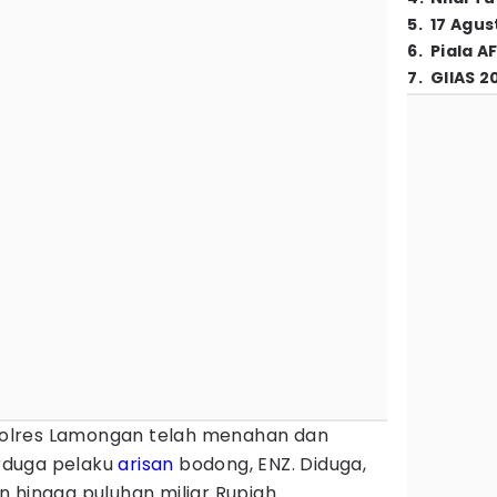
5
.
17 Agus
6
.
Piala A
7
.
GIIAS 2
olres Lamongan telah menahan dan
rduga pelaku
arisan
bodong, ENZ. Diduga,
 hingga puluhan miliar Rupiah.