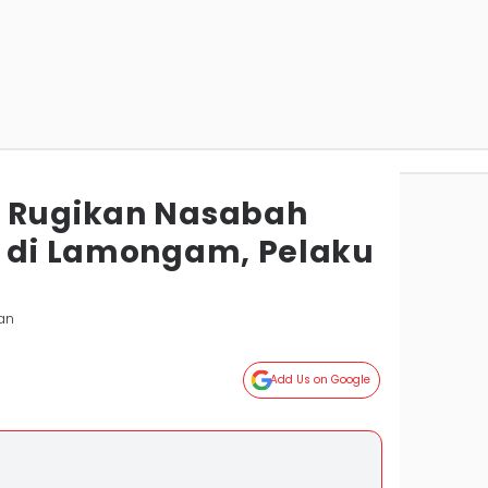
g Rugikan Nasabah
r di Lamongam, Pelaku
an
Add Us on Google