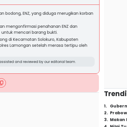
san bodong, ENZ, yang diduga merugikan korban
gan mengonfirmasi penahanan ENZ dan
untuk mencari barang bukti.
dong di Kecamatan Solokuro, Kabupaten
res Lamongan setelah merasa tertipu oleh
ssisted and reviewed by our editorial team.
Trendi
1
.
Gubern
2
.
Prabow
3
.
Makan B
4
.
Nilai T