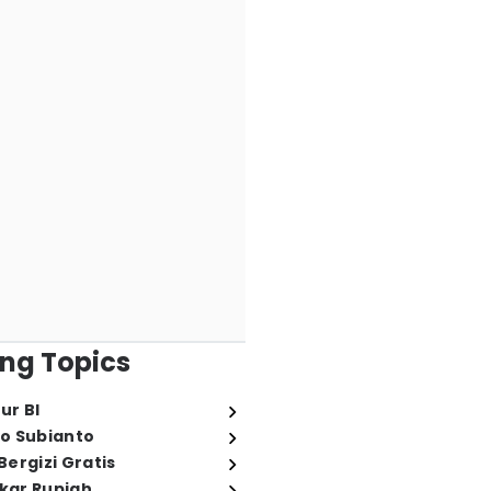
ng Topics
ur BI
o Subianto
ergizi Gratis
ukar Rupiah