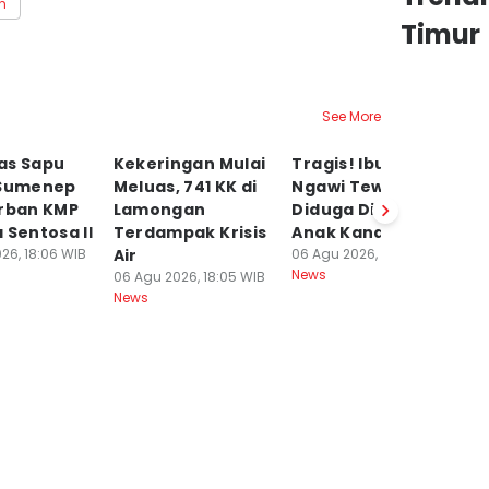
n
Timur
See More
as Sapu
Kekeringan Mulai
Tragis! Ibu di
K
 Sumenep
Meluas, 741 KK di
Ngawi Tewas
J
orban KMP
Lamongan
Diduga Dibunuh
Ra
 Sentosa II
Terdampak Krisis
Anak Kandungnya
Na
26, 18:06 WIB
Air
06 Agu 2026, 15:34 WIB
N
News
06 Agu 2026, 18:05 WIB
06
News
Ne