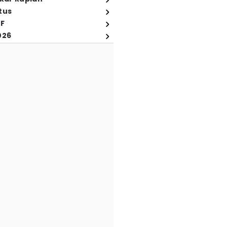
tus
FF
026