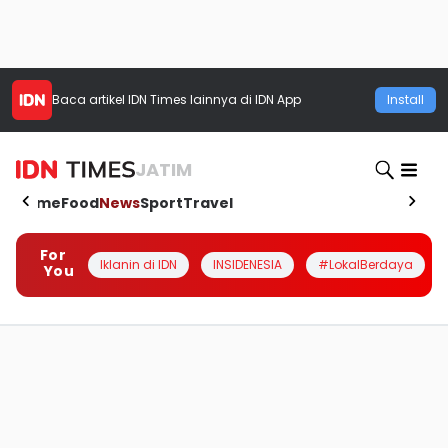
Baca artikel
IDN Times
lainnya di IDN App
Install
JATIM
Home
Food
News
Sport
Travel
For
Iklanin di IDN
INSIDENESIA
#LokalBerdaya
You