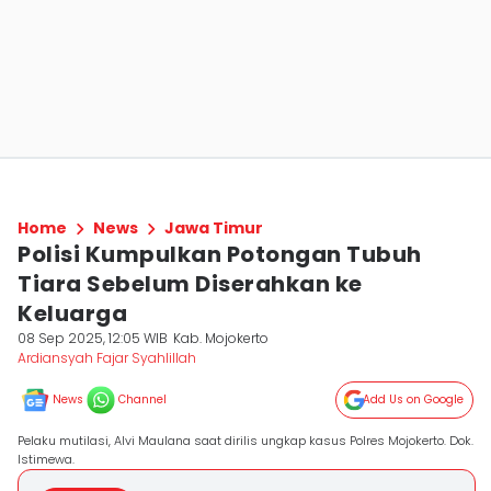
Home
News
Jawa Timur
Polisi Kumpulkan Potongan Tubuh
Tiara Sebelum Diserahkan ke
Keluarga
08 Sep 2025, 12:05 WIB
Kab. Mojokerto
Ardiansyah Fajar Syahlillah
News
Channel
Add Us on Google
Pelaku mutilasi, Alvi Maulana saat dirilis ungkap kasus Polres Mojokerto. Dok.
Istimewa.