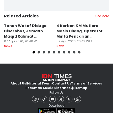
Related Articles
See More
Tanah Wakaf Diduga
4 Korban KM Mutiara
K
Diserobot, Jemaah
Masih Hilang, Operator
C
Masjid Rahmat
Minta Pencarian
H
Surabaya Protes
07 Agu 2026, 20:46 WIB
Dilanjut
07 Agu 2026, 20:43 WIB
07
News
News
Ne
About Us
Editorial Team
Contact Us
Terms of Services
Pedoman Media Siber
Index
Sitemap
Follow Us
Download