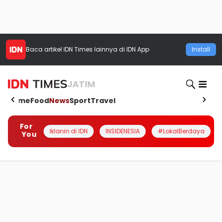
Baca artikel
IDN Times
lainnya di IDN App
Install
JATIM
Home
Food
News
Sport
Travel
For
Iklanin di IDN
INSIDENESIA
#LokalBerdaya
You