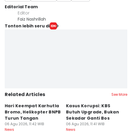
Editorial Team
Editor
Faiz Nashrillah
Tonton lebih seru di
Related Articles
See More
Hari Keempat Karhutla
Kasus Korupsi: KBS
B
Bromo, Helikopter BNPB
Butuh Upgrade, Bukan
E
Turun Tangan
Sekadar Ganti Bos
M
06 Agu 2026, 11:42 WIB
06 Agu 2026, 11:41 WIB
P
06
News
News
Ne