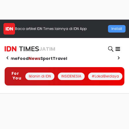
Baca artikel
IDN Times
lainnya di IDN App
Install
JATIM
Home
Food
News
Sport
Travel
For
Iklanin di IDN
INSIDENESIA
#LokalBerdaya
You