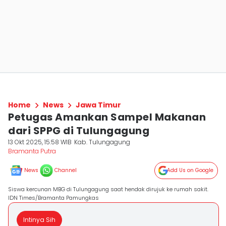
Home
News
Jawa Timur
Petugas Amankan Sampel Makanan
dari SPPG di Tulungagung
13 Okt 2025, 15:58 WIB
Kab. Tulungagung
Bramanta Putra
News
Channel
Add Us on Google
Siswa kercunan MBG di Tulungagung saat hendak dirujuk ke rumah sakit.
IDN Times/Bramanta Pamungkas
Intinya Sih