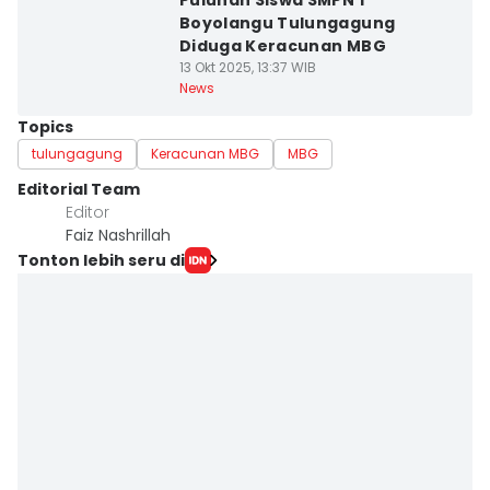
Puluhan Siswa SMPN 1
Boyolangu Tulungagung
Diduga Keracunan MBG
13 Okt 2025, 13:37 WIB
News
Topics
tulungagung
Keracunan MBG
MBG
Editorial Team
Editor
Faiz Nashrillah
Tonton lebih seru di