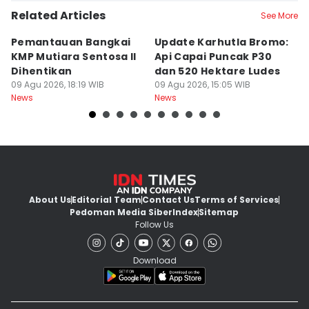
Related Articles
See More
Pemantauan Bangkai
Update Karhutla Bromo:
3
KMP Mutiara Sentosa II
Api Capai Puncak P30
B
Dihentikan
dan 520 Hektare Ludes
B
09 Agu 2026, 18:19 WIB
09 Agu 2026, 15:05 WIB
09
News
News
Ne
About Us
Editorial Team
Contact Us
Terms of Services
Pedoman Media Siber
Index
Sitemap
Follow Us
Download