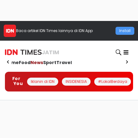
Baca artikel
IDN Times
lainnya di IDN App
Install
JATIM
Home
Food
News
Sport
Travel
For
Iklanin di IDN
INSIDENESIA
#LokalBerdaya
You