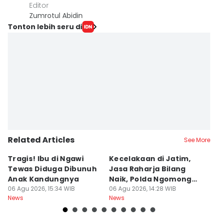
Editor
Zumrotul Abidin
Tonton lebih seru di
Related Articles
See More
Tragis! Ibu di Ngawi
Kecelakaan di Jatim,
M
Tewas Diduga Dibunuh
Jasa Raharja Bilang
M
Anak Kandungnya
Naik, Polda Ngomong
P
06 Agu 2026, 15:34 WIB
Turun
06 Agu 2026, 14:28 WIB
A
06
News
News
Ne