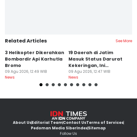
Related Articles
See More
3 Helikopter Dikerahkan
19 Daerah di Jatim
P
Bombardir Api Karhutla
Masuk Status Darurat
T
Bromo
Kekeringan, Ini
Ka
09 Agu 2026, 12:49 WIB
Daftarnya
09 Agu 2026, 12:47 WIB
T
09
News
News
Ne
About Us
Editorial Team
Contact Us
Terms of Services
Pedoman Media Siber
Index
Sitemap
Follow Us