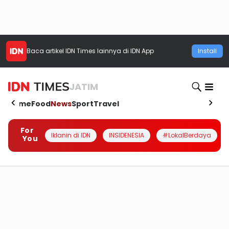
Baca artikel
IDN Times
lainnya di IDN App
Install
JATIM
Home
Food
News
Sport
Travel
For
Iklanin di IDN
INSIDENESIA
#LokalBerdaya
You