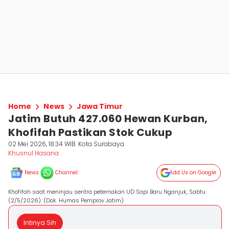
Home
News
Jawa Timur
Jatim Butuh 427.060 Hewan Kurban,
Khofifah Pastikan Stok Cukup
02 Mei 2026, 18:34 WIB
Kota Surabaya
Khusnul Hasana
News
Channel
Add Us on Google
Khofifah saat meninjau sentra peternakan UD Sapi Baru Nganjuk, Sabtu
(2/5/2026). (Dok. Humas Pemprov Jatim)
Intinya Sih