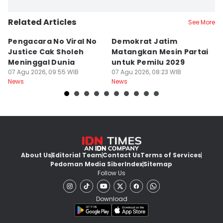
Related Articles
See More
Pengacara No Viral No
Demokrat Jatim
S
Justice Cak Sholeh
Matangkan Mesin Partai
J
Meninggal Dunia
untuk Pemilu 2029
S
07 Agu 2026, 09:55 WIB
07 Agu 2026, 08:23 WIB
07
News
News
Ne
About Us
Editorial Team
Contact Us
Terms of Services
Pedoman Media Siber
Index
Sitemap
Follow Us
Download