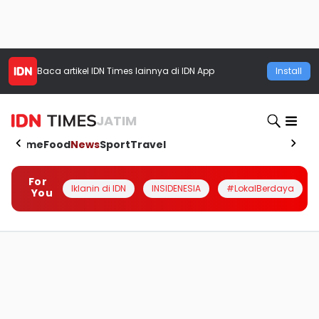
Baca artikel
IDN Times
lainnya di IDN App
Install
JATIM
Home
Food
News
Sport
Travel
For
Iklanin di IDN
INSIDENESIA
#LokalBerdaya
You