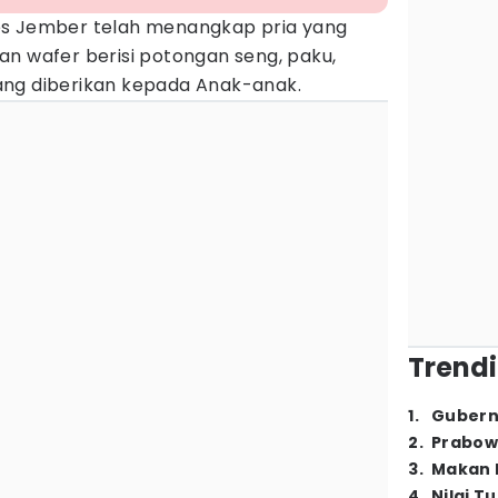
es Jember telah menangkap pria yang
an wafer berisi potongan seng, paku,
ang diberikan kepada Anak-anak.
Trendi
1
.
Gubern
2
.
Prabow
3
.
Makan B
4
.
Nilai T