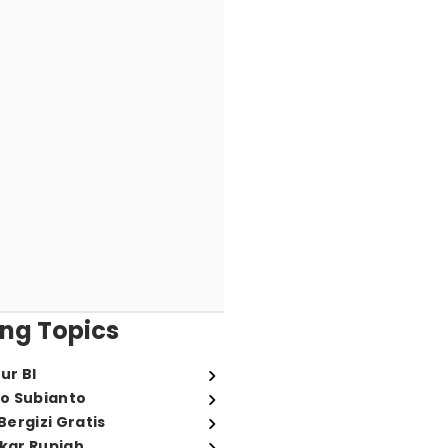
ng Topics
ur BI
o Subianto
ergizi Gratis
ukar Rupiah