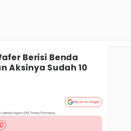
afer Berisi Benda
n Aksinya Sudah 10
Add Us on Google
si benda tajam.IDN Times/Istimewa