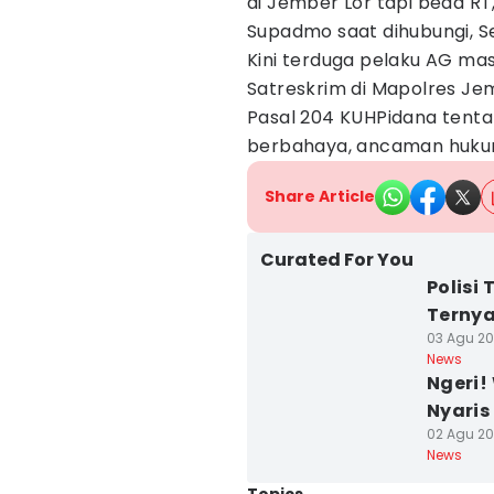
di Jember Lor tapi beda RT,
Supadmo saat dihubungi, Se
Kini terduga pelaku AG mas
Satreskrim di Mapolres Jem
Pasal 204 KUHPidana ten
berbahaya, ancaman hukum
Share Article
Curated For You
Polisi 
Ternya
03 Agu 202
News
Ngeri!
Nyari
02 Agu 202
News