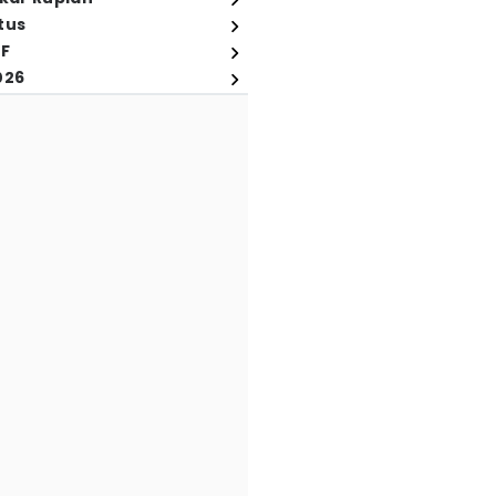
tus
FF
026