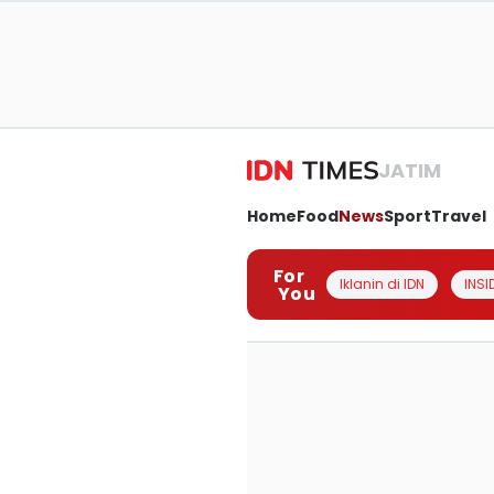
JATIM
Home
Food
News
Sport
Travel
For
Iklanin di IDN
INSI
You