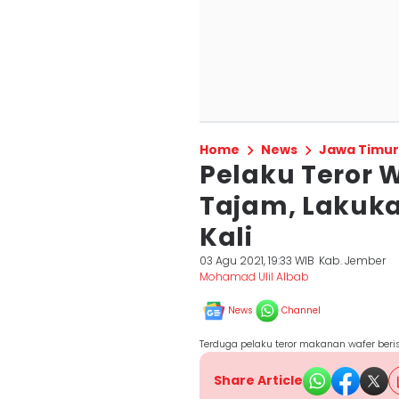
Home
News
Jawa Timur
Pelaku Teror W
Tajam, Lakuka
Kali
03 Agu 2021, 19:33 WIB
Kab. Jember
Mohamad Ulil Albab
News
Channel
Terduga pelaku teror makanan wafer beri
Share Article