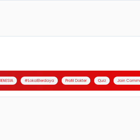
DENESIA
#LokalBerdaya
Profil Dokter
Quiz
Join Comm