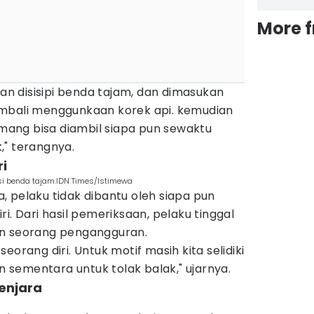
More 
dan disisipi benda tajam, dan dimasukan
embali menggunkaan korek api. kemudian
memang bisa diambil siapa pun sewaktu
," terangnya.
ri
si benda tajam.IDN Times/Istimewa
 pelaku tidak dibantu oleh siapa pun
i. Dari hasil pemeriksaan, pelaku tinggal
an seorang pengangguran.
eorang diri. Untuk motif masih kita selidiki
an sementara untuk tolak balak," ujarnya.
enjara