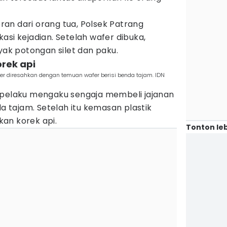
an dari orang tua, Polsek Patrang
asi kejadian. Setelah wafer dibuka,
k potongan silet dan paku.
orek api
r diresahkan dengan temuan wafer berisi benda tajam. IDN
 pelaku mengaku sengaja membeli jajanan
da tajam. Setelah itu kemasan plastik
an korek api.
Tonton leb