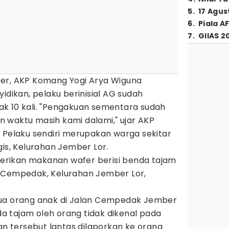
5
.
17 Agus
6
.
Piala A
7
.
GIIAS 2
er, AKP Komang Yogi Arya Wiguna
idikan, pelaku berinisial AG sudah
k 10 kali. "Pengakuan sementara sudah
run waktu masih kami dalami," ujar AKP
 Pelaku sendiri merupakan warga sekitar
gis, Kelurahan Jember Lor.
rikan makanan wafer berisi benda tajam
 Cempedak, Kelurahan Jember Lor,
dua orang anak di Jalan Cempedak Jember
nda tajam oleh orang tidak dikenal pada
ian tersebut lantas dilaporkan ke orang