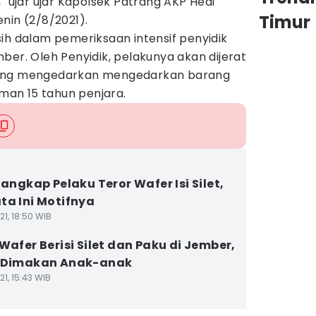
" ujar ujar Kapolsek Patrang AKP Hedi
Timur
nin (2/8/2021).
ih dalam pemeriksaan intensif penyidik
ber. Oleh Penyidik, pelakunya akan dijerat
tang mengedarkan mengedarkan barang
an 15 tahun penjara.
Tangkap Pelaku Teror Wafer Isi Silet,
ta Ini Motifnya
1, 18:50 WIB
 Wafer Berisi Silet dan Paku di Jember,
s Dimakan Anak-anak
1, 15:43 WIB