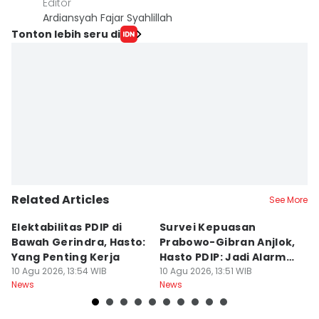
Editor
Ardiansyah Fajar Syahlillah
Tonton lebih seru di
Related Articles
See More
Elektabilitas PDIP di
Survei Kepuasan
T
Bawah Gerindra, Hasto:
Prabowo-Gibran Anjlok,
U
Yang Penting Kerja
Hasto PDIP: Jadi Alarm
E
10 Agu 2026, 13:54 WIB
Koreksi
10 Agu 2026, 13:51 WIB
M
10
News
News
Ne