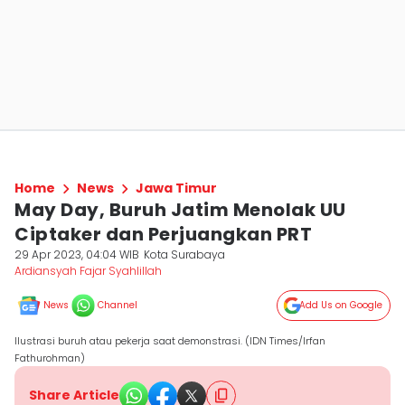
Home
News
Jawa Timur
May Day, Buruh Jatim Menolak UU
Ciptaker dan Perjuangkan PRT
29 Apr 2023, 04:04 WIB
Kota Surabaya
Ardiansyah Fajar Syahlillah
News
Channel
Add Us on Google
Ilustrasi buruh atau pekerja saat demonstrasi. (IDN Times/Irfan
Fathurohman)
Share Article