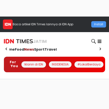
Baca artikel
IDN Times
lainnya di IDN App
Install
JATIM
Home
Food
News
Sport
Travel
For
Iklanin di IDN
INSIDENESIA
#LokalBerdaya
You