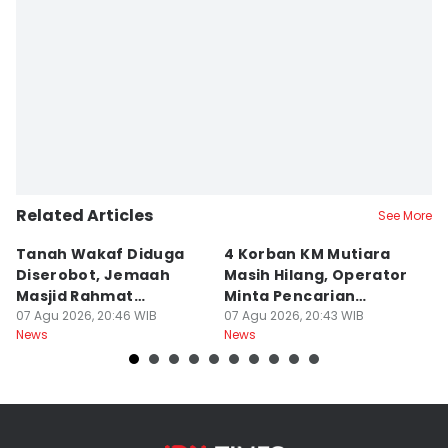
Related Articles
See More
Tanah Wakaf Diduga
4 Korban KM Mutiara
K
Diserobot, Jemaah
Masih Hilang, Operator
C
Masjid Rahmat
Minta Pencarian
H
Surabaya Protes
07 Agu 2026, 20:46 WIB
Dilanjut
07 Agu 2026, 20:43 WIB
07
News
News
Ne