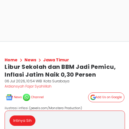
Home
News
Jawa Timur
Libur Sekolah dan BBM Jadi Pemicu,
Inflasi Jatim Naik 0,30 Persen
06 Jul 2026, 10:54 WIB
Kota Surabaya
Ardiansyah Fajar Syahlillah
News
Channel
Add Us on Google
ilustrasi inflasi (pexels.com/Monstera Production)
Intinya Sih