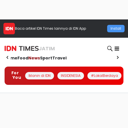
Baca artikel
IDN Times
lainnya di IDN App
Install
JATIM
Home
Food
News
Sport
Travel
For
Iklanin di IDN
INSIDENESIA
#LokalBerdaya
You