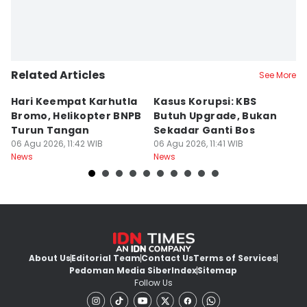
Related Articles
See More
Hari Keempat Karhutla
Kasus Korupsi: KBS
B
Bromo, Helikopter BNPB
Butuh Upgrade, Bukan
E
Turun Tangan
Sekadar Ganti Bos
M
06 Agu 2026, 11:42 WIB
06 Agu 2026, 11:41 WIB
P
06
News
News
Ne
About Us
Editorial Team
Contact Us
Terms of Services
Pedoman Media Siber
Index
Sitemap
Follow Us