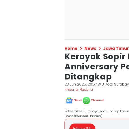
Home
News
Jawa Timur
Keroyok Sopir 
Anniversary P
Ditangkap
23 Jun 2025, 20:57 WIB
Kota Suraba
Khusnul Hasana
News
Channel
Polrestabes Surabaya saat ungkap kasu
Times/Khusnul Hasana)
Intinya Sih