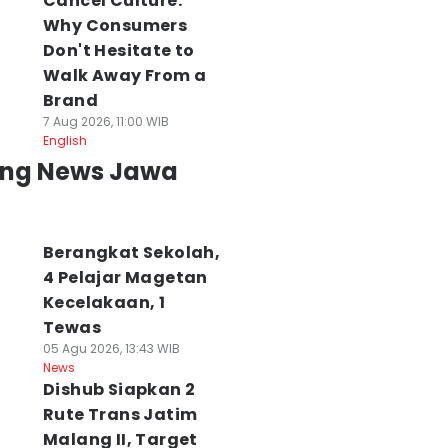
Cancel Culture:
embunuh Nenek
Tanah Wakaf
4 Korban KM
9 Tahun di
Why Consumers
Diduga Diserobot,
Mutiara Masih
asuruan Dibekuk
Jemaah Masjid
Hilang, Operator
Don't Hesitate to
lisi
Rahmat Surabaya
Minta Pencarian
Walk Away From a
 Agu 2026, 10:06 WIB
Protes
Dilanjut
Brand
ws
07 Agu 2026, 20:46 WIB
07 Agu 2026, 20:43 WI
7 Aug 2026, 11:00 WIB
News
News
English
ing News Jawa
Berangkat Sekolah,
4 Pelajar Magetan
Kecelakaan, 1
Tewas
05 Agu 2026, 13:43 WIB
News
Dishub Siapkan 2
Rute Trans Jatim
Malang II, Target