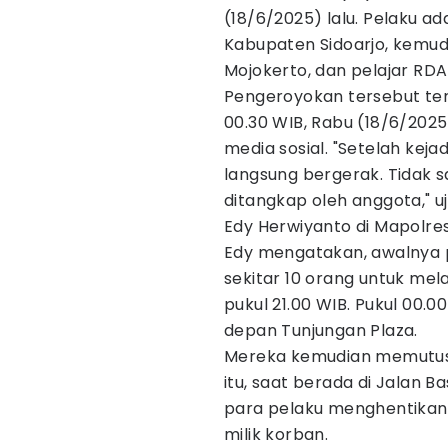
(18/6/2025) lalu. Pelaku ad
Kabupaten Sidoarjo, kemud
Mojokerto, dan pelajar RDA 
Pengeroyokan tersebut terj
00.30 WIB, Rabu (18/6/2025)
media sosial. "Setelah kej
langsung bergerak. Tidak s
ditangkap oleh anggota," u
Edy Herwiyanto di Mapolre
Edy mengatakan, awalnya p
sekitar 10 orang untuk me
pukul 21.00 WIB. Pukul 00.
depan Tunjungan Plaza.
Mereka kemudian memutusk
itu, saat berada di Jalan
para pelaku menghentikan
milik korban.