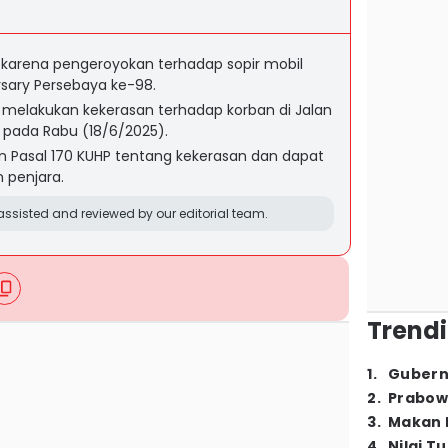
arena pengeroyokan terhadap sopir mobil
sary Persebaya ke-98.
melakukan kekerasan terhadap korban di Jalan
pada Rabu (18/6/2025).
n Pasal 170 KUHP tentang kekerasan dan dapat
 penjara.
ssisted and reviewed by our editorial team.
Trendi
1
.
Gubern
2
.
Prabow
3
.
Makan B
4
.
Nilai T