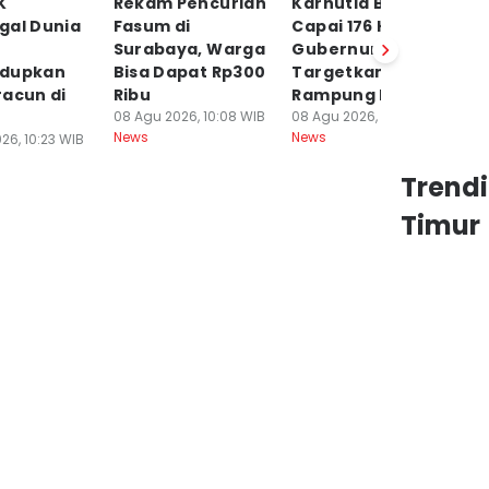
K
Rekam Pencurian
Karhutla Bromo
P
gal Dunia
Fasum di
Capai 176 Ha,
7
Surabaya, Warga
Gubernur
P
dupkan
Bisa Dapat Rp300
Targetkan
Po
racun di
Ribu
Rampung Hari ini
08
Ne
08 Agu 2026, 10:08 WIB
08 Agu 2026, 10:07 WIB
News
News
26, 10:23 WIB
Trend
Timur