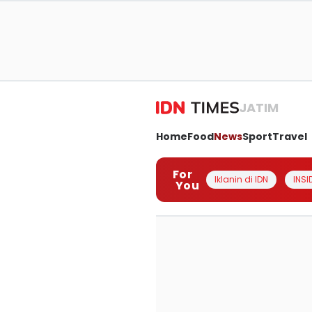
JATIM
Home
Food
News
Sport
Travel
For
Iklanin di IDN
INSI
You