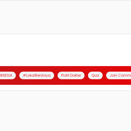
DENESIA
#LokalBerdaya
Profil Dokter
Quiz
Join Comm