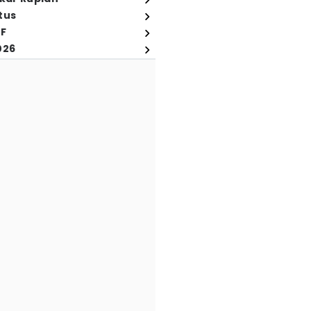
tus
FF
026