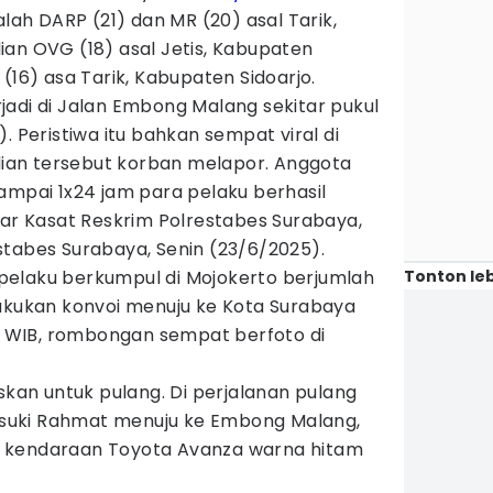
alah DARP (21) dan MR (20) asal Tarik,
ian OVG (18) asal Jetis, Kabupaten
(16) asa Tarik, Kabupaten Sidoarjo.
adi di Jalan Embong Malang sekitar pukul
. Peristiwa itu bahkan sempat viral di
adian tersebut korban melapor. Anggota
ampai 1x24 jam para pelaku berhasil
jar Kasat Reskrim Polrestabes Surabaya,
stabes Surabaya, Senin (23/6/2025).
Tonton leb
elaku berkumpul di Mojokerto berjumlah
lakukan konvoi menuju ke Kota Surabaya
00 WIB, rombongan sempat berfoto di
an untuk pulang. Di perjalanan pulang
 Basuki Rahmat menuju ke Embong Malang,
 kendaraan Toyota Avanza warna hitam