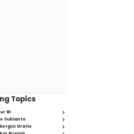
ng Topics
ur BI
o Subianto
ergizi Gratis
ukar Rupiah