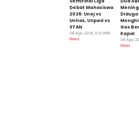
Semifinal Liga
Dua AB
Debat Mahasiswa
Mening
2026: Unej vs
Diduga
Unhas, Unpad vs
Menghi
STAN
Gas Be
08 Agu 2026, 11:12 WIB
Kapal
News
08 Agu 20
News