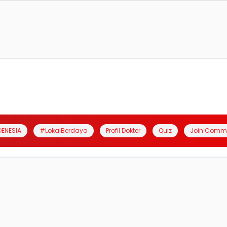
DENESIA
#LokalBerdaya
Profil Dokter
Quiz
Join Comm