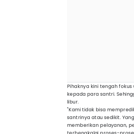
Pihaknya kini tengah foku
kepada para santri. Sehing
libur.
"Kami tidak bisa mempredi
santrinya atau sedikit. Yan
memberikan pelayanan, pen
terbengkalai proses-proses