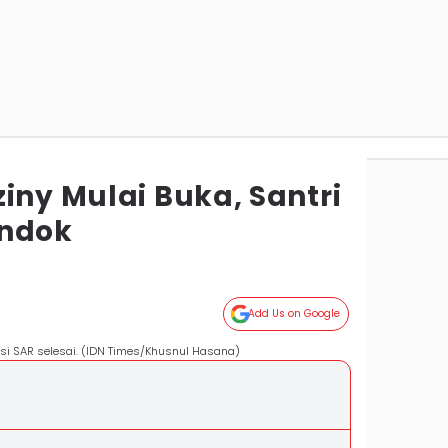
iny Mulai Buka, Santri
ondok
Add Us on Google
si SAR selesai. (IDN Times/Khusnul Hasana)