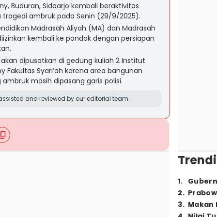
y, Buduran, Sidoarjo kembali beraktivitas
ca tragedi ambruk pada Senin (29/9/2025).
ndidikan Madrasah Aliyah (MA) dan Madrasah
iizinkan kembali ke pondok dengan persiapan
kan.
akan dipusatkan di gedung kuliah 2 Institut
ny Fakultas Syari’ah karena area bangunan
ambruk masih dipasang garis polisi.
ssisted and reviewed by our editorial team.
Trendi
1
.
Gubern
2
.
Prabow
3
.
Makan B
4
.
Nilai T