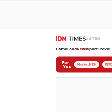
JATIM
Home
Food
News
Sport
Travel
For
Iklanin di IDN
INSI
You