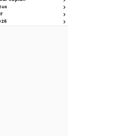
tus
FF
026