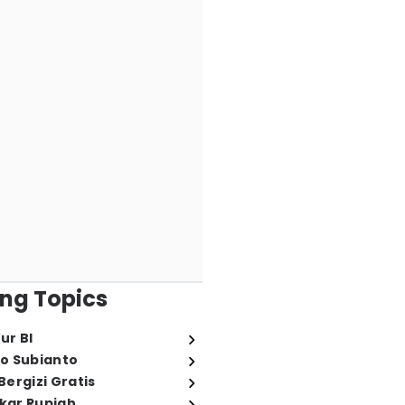
ng Topics
ur BI
o Subianto
ergizi Gratis
ukar Rupiah