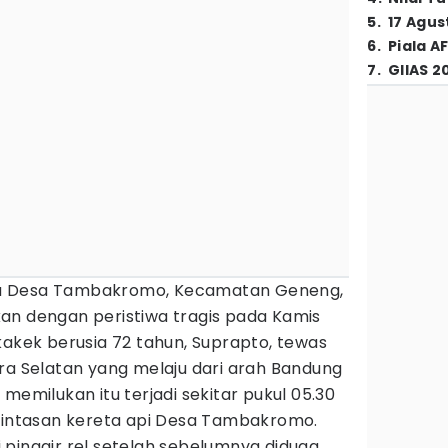
5
.
17 Agus
6
.
Piala A
7
.
GIIAS 2
 Desa Tambakromo, Kecamatan Geneng,
an dengan peristiwa tragis pada Kamis
kakek berusia 72 tahun, Suprapto, tewas
ra Selatan yang melaju dari arah Bandung
memilukan itu terjadi sekitar pukul 05.30
rlintasan kereta api Desa Tambakromo.
 pinggir rel setelah sebelumnya diduga