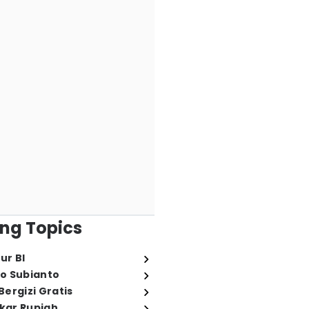
ng Topics
ur BI
o Subianto
ergizi Gratis
ukar Rupiah