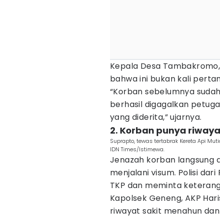
Kepala Desa Tambakromo,
bahwa ini bukan kali pert
“Korban sebelumnya sudah 
berhasil digagalkan petuga
yang diderita,” ujarnya.
2. Korban punya riwaya
Suprapto, tewas tertabrak Kereta Api Mu
IDN Times/Istimewa.
Jenazah korban langsung d
menjalani visum. Polisi dar
TKP dan meminta keteranga
Kapolsek Geneng, AKP Hari
riwayat sakit menahun dan