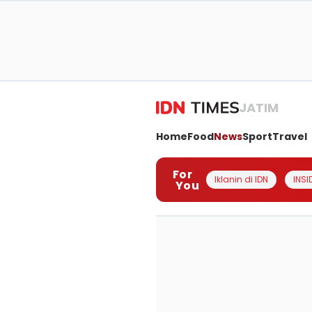
JATIM
Home
Food
News
Sport
Travel
For
Iklanin di IDN
INSI
You