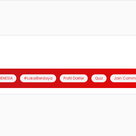
DENESIA
#LokalBerdaya
Profil Dokter
Quiz
Join Comm