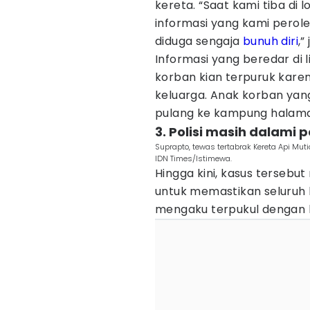
kereta. “Saat kami tiba di 
informasi yang kami perole
diduga sengaja
bunuh diri
,”
Informasi yang beredar di 
korban kian terpuruk kare
keluarga. Anak korban yang
pulang ke kampung halam
3. Polisi masih dalami 
Suprapto, tewas tertabrak Kereta Api Mu
IDN Times/Istimewa.
Hingga kini, kasus tersebu
untuk memastikan seluruh k
mengaku terpukul dengan k