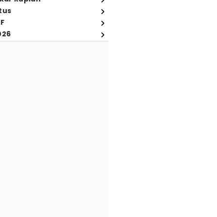
tus
FF
026