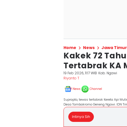
Home
News
Jawa Timur
Kakek 72 Tahu
Tertabrak KA 
19 Feb 2026, 11:17 WIB
Kab. Ngawi
Riyanto T
News
Channel
Suprapto, tewas tertabrak Kereta Api Mu
Desa Tambakromo Geneng Ngawi. IDN Ti
Intinya Sih