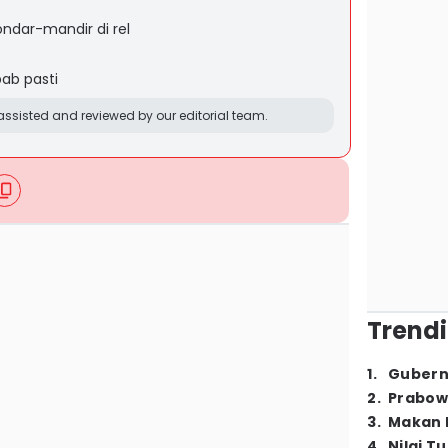
ndar-mandir di rel
t
bab pasti
ssisted and reviewed by our editorial team.
Trendi
1
.
Gubern
2
.
Prabow
3
.
Makan B
4
.
Nilai T