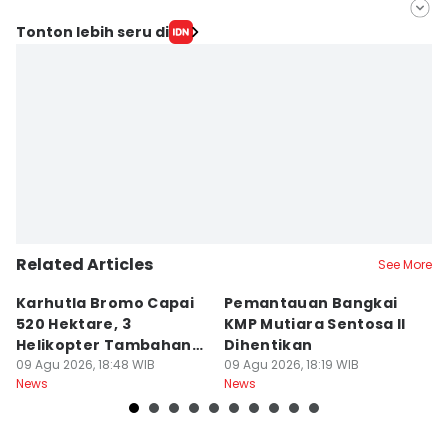
Editor
Tonton lebih seru di
Faiz Nashrillah
Editor
Mohamad Ulil Albab
Related Articles
See More
Karhutla Bromo Capai
Pemantauan Bangkai
U
520 Hektare, 3
KMP Mutiara Sentosa II
A
Helikopter Tambahan
Dihentikan
d
Diterjunkan
09 Agu 2026, 18:48 WIB
09 Agu 2026, 18:19 WIB
09
News
News
Ne