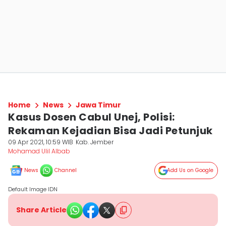
Home
News
Jawa Timur
Kasus Dosen Cabul Unej, Polisi:
Rekaman Kejadian Bisa Jadi Petunjuk
09 Apr 2021, 10:59 WIB
Kab. Jember
Mohamad Ulil Albab
News
Channel
Add Us on Google
Default Image IDN
Share Article