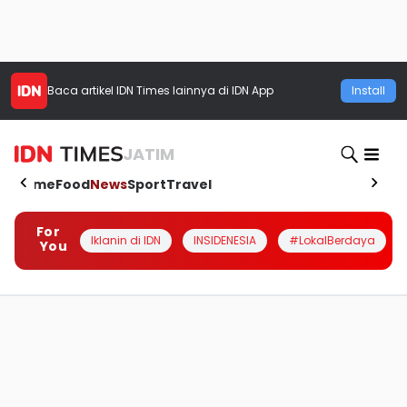
Baca artikel
IDN Times
lainnya di IDN App
Install
JATIM
Home
Food
News
Sport
Travel
For
Iklanin di IDN
INSIDENESIA
#LokalBerdaya
You