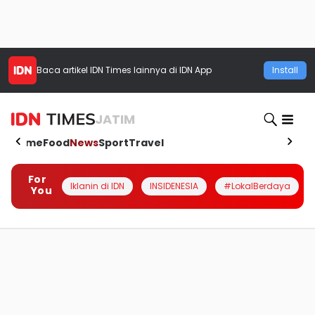
Baca artikel
IDN Times
lainnya di IDN App
Install
JATIM
Home
Food
News
Sport
Travel
For
Iklanin di IDN
INSIDENESIA
#LokalBerdaya
You