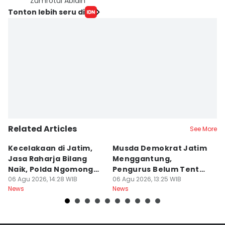
Zumrotul Abidin
Tonton lebih seru di
Related Articles
See More
Kecelakaan di Jatim,
Musda Demokrat Jatim
E
Jasa Raharja Bilang
Menggantung,
El
Naik, Polda Ngomong
Pengurus Belum Tentu
M
Turun
06 Agu 2026, 14:28 WIB
Aman
06 Agu 2026, 13:25 WIB
06
News
News
Ne