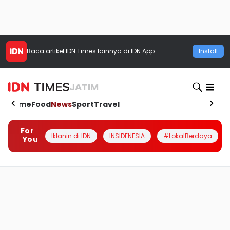
Baca artikel
IDN Times
lainnya di IDN App
Install
JATIM
Home
Food
News
Sport
Travel
For
Iklanin di IDN
INSIDENESIA
#LokalBerdaya
You