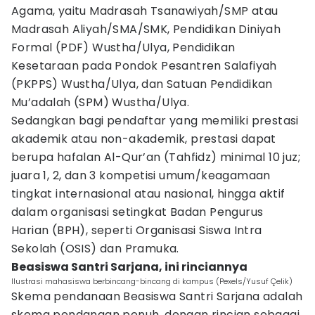
Agama, yaitu Madrasah Tsanawiyah/SMP atau
Madrasah Aliyah/SMA/SMK, Pendidikan Diniyah
Formal (PDF) Wustha/Ulya, Pendidikan
Kesetaraan pada Pondok Pesantren Salafiyah
(PKPPS) Wustha/Ulya, dan Satuan Pendidikan
Mu’adalah (SPM) Wustha/Ulya.
Sedangkan bagi pendaftar yang memiliki prestasi
akademik atau non-akademik, prestasi dapat
berupa hafalan Al-Qur’an (Tahfidz) minimal 10 juz;
juara 1, 2, dan 3 kompetisi umum/keagamaan
tingkat internasional atau nasional, hingga aktif
dalam organisasi setingkat Badan Pengurus
Harian (BPH), seperti Organisasi Siswa Intra
Sekolah (OSIS) dan Pramuka.
Beasiswa Santri Sarjana, ini rinciannya
Ilustrasi mahasiswa berbincang-bincang di kampus (Pexels/Yusuf Çelik)
Skema pendanaan Beasiswa Santri Sarjana adalah
skema pendanaan penuh, dengan rincian sebagai