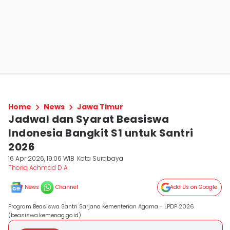
Home
News
Jawa Timur
Jadwal dan Syarat Beasiswa
Indonesia Bangkit S1 untuk Santri
2026
16 Apr 2026, 19:06 WIB
Kota Surabaya
Thoriq Achmad D A
News
Channel
Add Us on Google
Program Beasiswa Santri Sarjana Kementerian Agama - LPDP 2026
(beasiswa.kemenag.go.id)