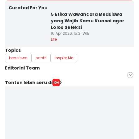
Curated For You
5 Etika Wawancara Beasiswa
yang Wajib Kamu Kuasai agar
Lolos Seleksi
16 Apr 2026, 15:21 WIB
Life
Topics
beasiswa
santri
Inspire Me
Editorial Team
Editor
Tonton lebih seru di
IDN Times Hyperlocal
Editor
Faiz Nashrillah