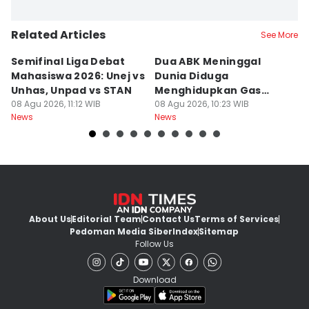
Related Articles
See More
Semifinal Liga Debat
Dua ABK Meninggal
R
Mahasiswa 2026: Unej vs
Dunia Diduga
F
Unhas, Unpad vs STAN
Menghidupkan Gas
W
08 Agu 2026, 11:12 WIB
Beracun di Kapal
08 Agu 2026, 10:23 WIB
R
08
News
News
Ne
About Us
Editorial Team
Contact Us
Terms of Services
Pedoman Media Siber
Index
Sitemap
Follow Us
Download