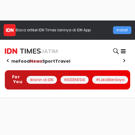
Baca artikel
IDN Times
lainnya di IDN App
Install
JATIM
Home
Food
News
Sport
Travel
For
Iklanin di IDN
INSIDENESIA
#LokalBerdaya
You