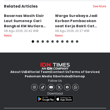
Related Articles
See More
Basarnas Masih Sisir
Warga Surabaya Jadi
E
Laut Sumenep Cari
Korban Pembacokan
B
Bangkai KM Mutiara
saat Kerja Bakti Cat
P
Sentosa II
08 Agu 2026, 20:42 WIB
Gapura
08 Agu 2026, 20:27 WIB
N
08
News
News
Ne
About Us
Editorial Team
Contact Us
Terms of Services
Pedoman Media Siber
Index
Sitemap
Follow Us
Download