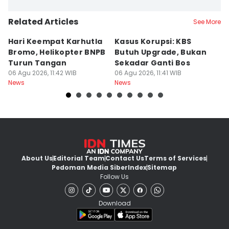
Related Articles
See More
Hari Keempat Karhutla
Kasus Korupsi: KBS
B
Bromo, Helikopter BNPB
Butuh Upgrade, Bukan
E
Turun Tangan
Sekadar Ganti Bos
M
06 Agu 2026, 11:42 WIB
06 Agu 2026, 11:41 WIB
P
06
News
News
Ne
About Us
Editorial Team
Contact Us
Terms of Services
Pedoman Media Siber
Index
Sitemap
Follow Us
Download