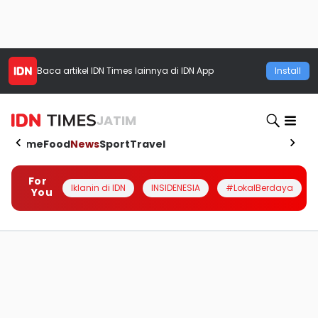
Baca artikel
IDN Times
lainnya di IDN App
Install
JATIM
Home
Food
News
Sport
Travel
For
Iklanin di IDN
INSIDENESIA
#LokalBerdaya
You