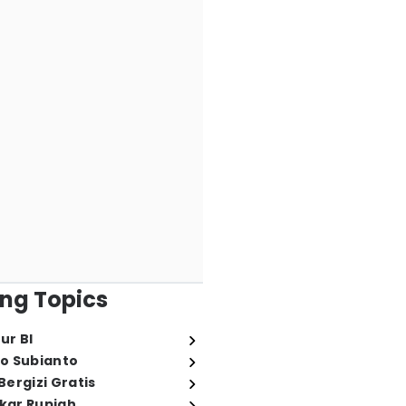
ng Topics
ur BI
o Subianto
ergizi Gratis
ukar Rupiah