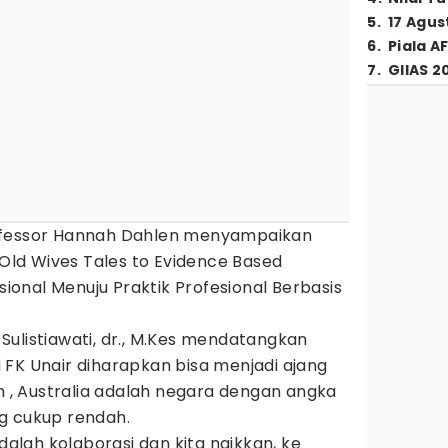
5
.
17 Agus
6
.
Piala A
7
.
GIIAS 2
ofessor Hannah Dahlen menyampaikan
m Old Wives Tales to Evidence Based
isional Menuju Praktik Profesional Berbasis
. Sulistiawati, dr., M.Kes mendatangkan
 FK Unair diharapkan bisa menjadi ajang
ih , Australia adalah negara dengan angka
g cukup rendah.
adalah kolaborasi dan kita naikkan, ke