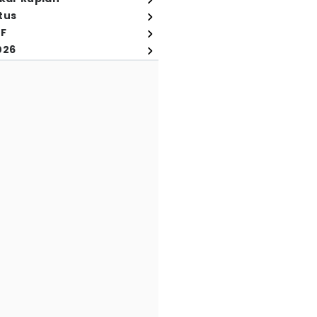
tus
FF
026