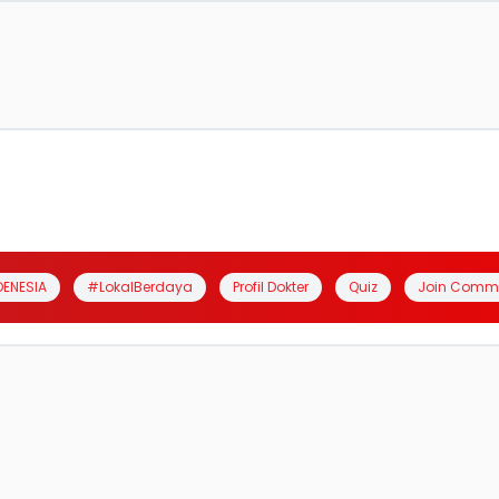
DENESIA
#LokalBerdaya
Profil Dokter
Quiz
Join Comm