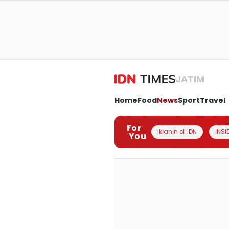
JATIM
Home
Food
News
Sport
Travel
For
Iklanin di IDN
INSI
You