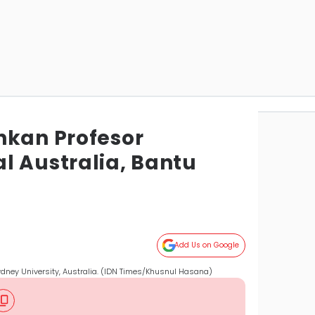
hkan Profesor
l Australia, Bantu
Add Us on Google
dney University, Australia. (IDN Times/Khusnul Hasana)