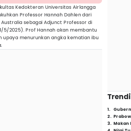
kultas Kedokteran Universitas Airlangga
kuhkan Professor Hannah Dahlen dari
Australia sebagai Adjunct Professor di
23/5/2025). Prof Hannah akan membantu
am upaya menurunkan angka kematian ibu
a.
Trendi
1
.
Gubern
2
.
Prabow
3
.
Makan B
4
.
Nilai T