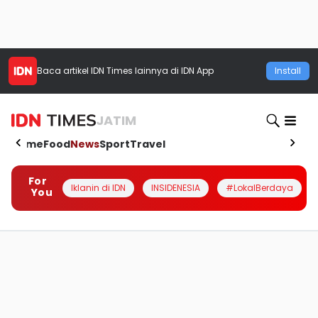
Baca artikel
IDN Times
lainnya di IDN App
Install
JATIM
Home
Food
News
Sport
Travel
For
Iklanin di IDN
INSIDENESIA
#LokalBerdaya
You