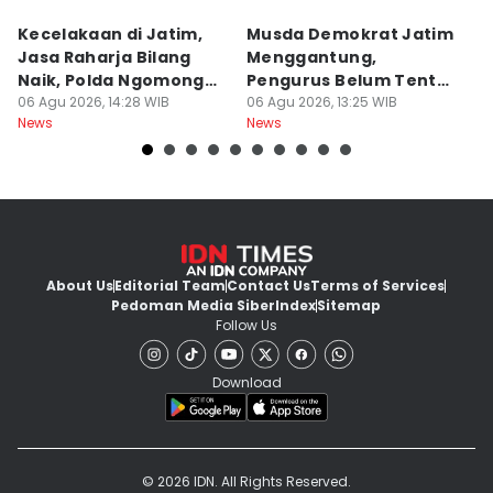
Kecelakaan di Jatim,
Musda Demokrat Jatim
E
Jasa Raharja Bilang
Menggantung,
El
Naik, Polda Ngomong
Pengurus Belum Tentu
M
Turun
06 Agu 2026, 14:28 WIB
Aman
06 Agu 2026, 13:25 WIB
06
News
News
Ne
About Us
Editorial Team
Contact Us
Terms of Services
Pedoman Media Siber
Index
Sitemap
Follow Us
Download
© 2026 IDN. All Rights Reserved.