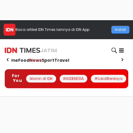
Baca artikel
IDN Times
lainnya di IDN App
Install
JATIM
Home
Food
News
Sport
Travel
For
Iklanin di IDN
INSIDENESIA
#LokalBerdaya
You