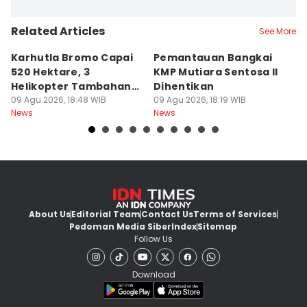
Related Articles
See More
Karhutla Bromo Capai
Pemantauan Bangkai
U
520 Hektare, 3
KMP Mutiara Sentosa II
A
Helikopter Tambahan
Dihentikan
d
Diterjunkan
09 Agu 2026, 18:48 WIB
09 Agu 2026, 18:19 WIB
09
News
News
Ne
About Us
Editorial Team
Contact Us
Terms of Services
Pedoman Media Siber
Index
Sitemap
Follow Us
Download