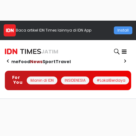
Baca artikel
IDN Times
lainnya di IDN App
Install
JATIM
Home
Food
News
Sport
Travel
For
Iklanin di IDN
INSIDENESIA
#LokalBerdaya
You