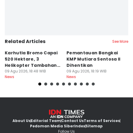
Related Articles
See More
Karhutla Bromo Capai
Pemantauan Bangkai
U
520 Hektare, 3
KMP Mutiara Sentosa II
A
Helikopter Tambahan
Dihentikan
d
Diterjunkan
09 Agu 2026, 18:48 WIB
09 Agu 2026, 18:19 WIB
09
News
News
Ne
About Us
Editorial Team
Contact Us
Terms of Services
Pedoman Media Siber
Index
Sitemap
Follow Us