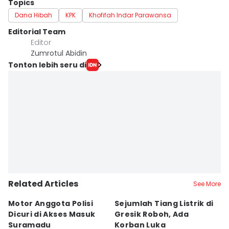
Topics
Dana Hibah
KPK
Khofifah Indar Parawansa
Editorial Team
Editor
Zumrotul Abidin
Tonton lebih seru di
Related Articles
See More
Motor Anggota Polisi
Sejumlah Tiang Listrik di
A
Dicuri di Akses Masuk
Gresik Roboh, Ada
P
Suramadu
Korban Luka
S