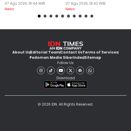
07 Agu 2026, 18:44 WIB
07 Agu 2026, 18:42 WIB
K
07
News
News
Ne
About Us
Editorial Team
Contact Us
Terms of Services
Pedoman Media Siber
Index
Sitemap
Follow Us
Download
© 2026 IDN. All Rights Reserved.