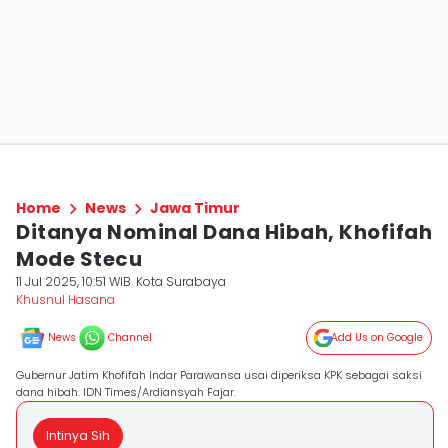
Home
News
Jawa Timur
Ditanya Nominal Dana Hibah, Khofifah
Mode Stecu
11 Jul 2025, 10:51 WIB
Kota Surabaya
Khusnul Hasana
News
Channel
Add Us on Google
Gubernur Jatim Khofifah Indar Parawansa usai diperiksa KPK sebagai saksi
dana hibah. IDN Times/Ardiansyah Fajar.
Intinya Sih