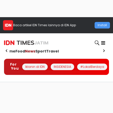
Baca artikel
IDN Times
lainnya di IDN App
Install
JATIM
Home
Food
News
Sport
Travel
For
Iklanin di IDN
INSIDENESIA
#LokalBerdaya
You