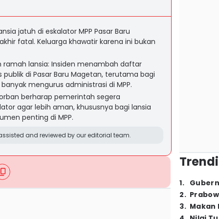
nsia jatuh di eskalator MPP Pasar Baru
hir fatal. Keluarga khawatir karena ini bukan
elum ramah lansia: Insiden menambah daftar
as publik di Pasar Baru Magetan, terutama bagi
 banyak mengurus administrasi di MPP.
korban berharap pemerintah segera
lator agar lebih aman, khususnya bagi lansia
umen penting di MPP.
ssisted and reviewed by our editorial team.
Trendi
1
.
Gubern
2
.
Prabow
3
.
Makan B
4
.
Nilai T