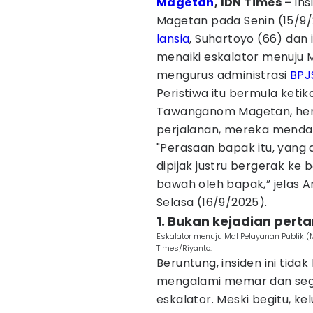
Magetan
, IDN Times –
Ins
Magetan pada Senin (15/9/2
lansia
, Suhartoyo (66) dan i
menaiki eskalator menuju 
mengurus administrasi
BPJ
Peristiwa itu bermula ketik
Tawanganom Magetan, henda
perjalanan, mereka menda
"Perasaan bapak itu, yang 
dipijak justru bergerak ke 
bawah oleh bapak,” jelas An
Selasa (16/9/2025).
1. Bukan kejadian pert
Eskalator menuju Mal Pelayanan Publik (M
Times/Riyanto.
Beruntung, insiden ini tida
mengalami memar dan sege
eskalator. Meski begitu, 