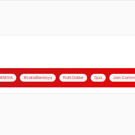
DENESIA
#LokalBerdaya
Profil Dokter
Quiz
Join Comm