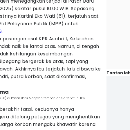
iden menegangkan terjadi di Pasar Baru
025) sekitar pukul 10.00 WIB. Sepasang
strinya Kartini Eko Wati (61), terjatuh saat
Mal Pelayanan Publik (MPP) untuk
S
.
a pasangan asal KPR Asabri 1, Kelurahan
k naik ke lantai atas. Namun, di tengah
dak kehilangan keseimbangan.
dipegang bergerak ke atas, tapi yang
bawah. Akhirnya ibu terjatuh, lalu dibawa ke
Tonton leb
dri, putra korban, saat dikonfirmasi,
ama
PP) di Pasar Baru Magetan tempat lansia terjatuh. IDN
k berakhir fatal. Keduanya hanya
ra ditolong petugas yang menghentikan
keluarga korban mengaku khawatir karena