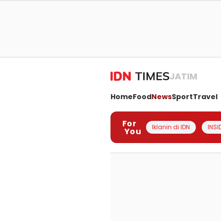
JATIM
Home
Food
News
Sport
Travel
For
Iklanin di IDN
INSI
You