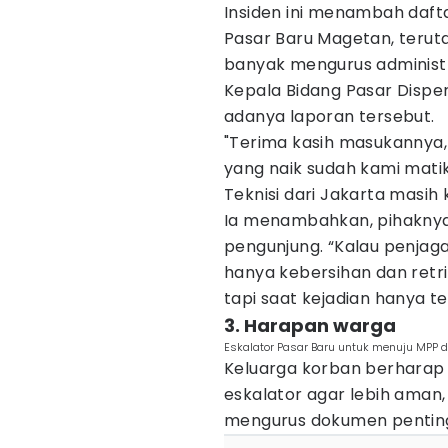
Insiden ini menambah daftar
Pasar Baru Magetan, terut
banyak mengurus administr
Kepala Bidang Pasar Disper
adanya laporan tersebut.
"Terima kasih masukannya, 
yang naik sudah kami mat
Teknisi dari Jakarta masih 
Ia menambahkan, pihakny
pengunjung. “Kalau penjaga
hanya kebersihan dan retr
tapi saat kejadian hanya terl
3. Harapan warga
Eskalator Pasar Baru untuk menuju MPP di
Keluarga korban berharap 
eskalator agar lebih aman,
mengurus dokumen penting