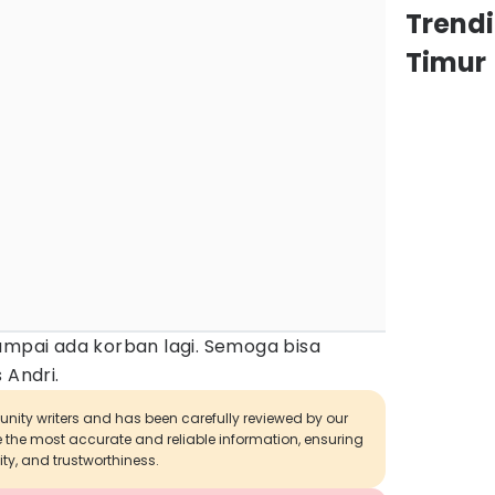
Trend
Timur
ampai ada korban lagi. Semoga bisa
 Andri.
munity writers and has been carefully reviewed by our
de the most accurate and reliable information, ensuring
ity, and trustworthiness.