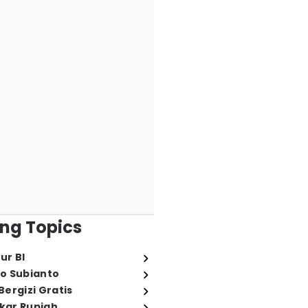
ng Topics
ur BI
o Subianto
ergizi Gratis
ukar Rupiah