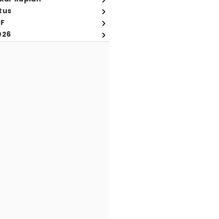
tus
FF
026