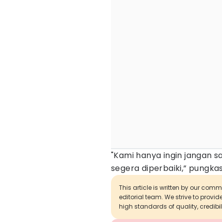
"Kami hanya ingin jangan s
segera diperbaiki,” pungkas
This article is written by our com
editorial team. We strive to provi
high standards of quality, credibil