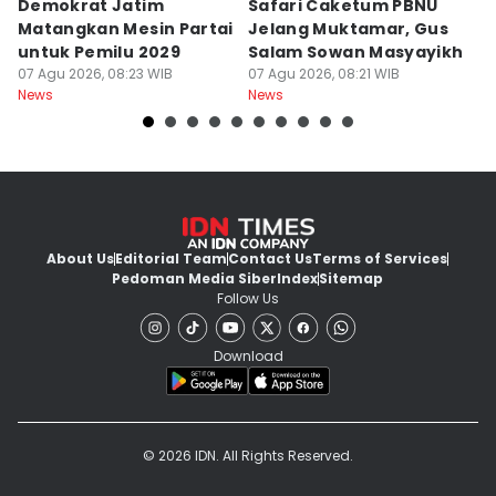
Demokrat Jatim
Safari Caketum PBNU
B
Matangkan Mesin Partai
Jelang Muktamar, Gus
B
untuk Pemilu 2029
Salam Sowan Masyayikh
D
07 Agu 2026, 08:23 WIB
07 Agu 2026, 08:21 WIB
P
07
News
News
Ne
About Us
Editorial Team
Contact Us
Terms of Services
Pedoman Media Siber
Index
Sitemap
Follow Us
Download
© 2026 IDN. All Rights Reserved.