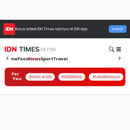
Baca artikel
IDN Times
lainnya di IDN App
Install
JATIM
Home
Food
News
Sport
Travel
For
Iklanin di IDN
INSIDENESIA
#LokalBerdaya
You