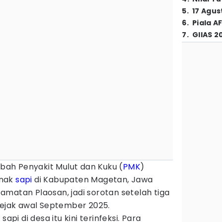
5
.
17 Agus
6
.
Piala A
7
.
GIIAS 2
bah Penyakit Mulut dan Kuku (
PMK
)
rnak
sapi
di Kabupaten Magetan, Jawa
matan Plaosan, jadi sorotan setelah tiga
ejak awal September 2025.
api di desa itu kini terinfeksi. Para