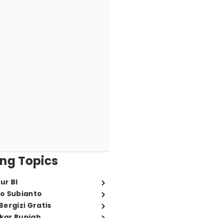
ng Topics
ur BI
o Subianto
ergizi Gratis
ukar Rupiah