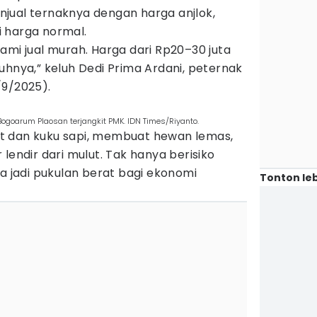
jual ternaknya dengan harga anjlok,
 harga normal.
ami jual murah. Harga dari Rp20–30 juta
uhnya,” keluh Dedi Prima Ardani, peternak
/9/2025).
Bogoarum Plaosan terjangkit PMK. IDN Times/Riyanto.
t dan kuku sapi, membuat hewan lemas,
lendir dari mulut. Tak hanya berisiko
ga jadi pukulan berat bagi ekonomi
Tonton leb