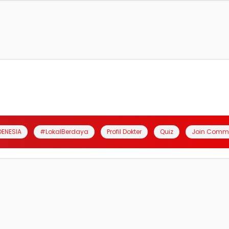
DENESIA
#LokalBerdaya
Profil Dokter
Quiz
Join Comm