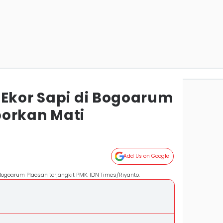
 Ekor Sapi di Bogoarum
orkan Mati
Add Us on Google
Bogoarum Plaosan terjangkit PMK. IDN Times/Riyanto.