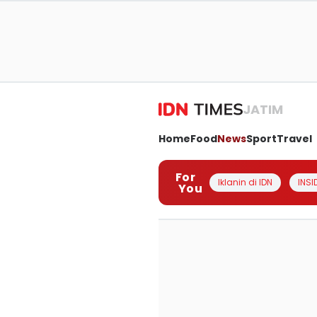
JATIM
Home
Food
News
Sport
Travel
For
Iklanin di IDN
INSI
You