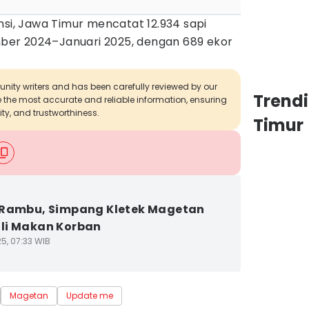
nsi, Jawa Timur mencatat 12.934 sapi
er 2024–Januari 2025, dengan 689 ekor
munity writers and has been carefully reviewed by our
Trend
de the most accurate and reliable information, ensuring
ity, and trustworthiness.
Timur
 Rambu, Simpang Kletek Magetan
li Makan Korban
5, 07:33 WIB
Magetan
Update me