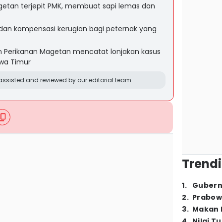
getan terjepit PMK, membuat sapi lemas dan
 dan kompensasi kerugian bagi peternak yang
n Perikanan Magetan mencatat lonjakan kasus
wa Timur
ssisted and reviewed by our editorial team.
Trendi
1
.
Gubern
2
.
Prabow
3
.
Makan B
4
.
Nilai T