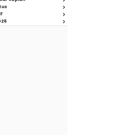
tus
FF
026