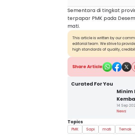
Sementara di tingkat provi
terpapar PMK pada Desemb
mati.
This article is written by our com
editorial team. We strive to provi
high standards of quality, credibil
Share Article
Curated For You
Minim
Kemba
14 Sep 202
News
Topics
PMK
Sapi
mati
Ternak