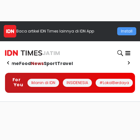
Baca artikel
IDN Times
lainnya di IDN App
Install
JATIM
Home
Food
News
Sport
Travel
For
Iklanin di IDN
INSIDENESIA
#LokalBerdaya
You