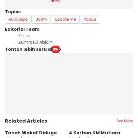
News
Topics
surabaya
Jatim
Update me
Papua
Editorial Team
Editor
Zumrotul Abidin
Tonton lebih seru di
Related Articles
See More
Tanah Wakaf Diduga
4 Korban KM Mutiara
K