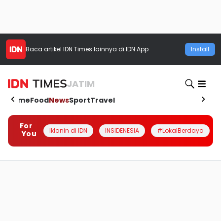
Baca artikel
IDN Times
lainnya di IDN App
Install
JATIM
Home
Food
News
Sport
Travel
For
Iklanin di IDN
INSIDENESIA
#LokalBerdaya
You