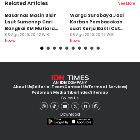
Related Articles
See More
Basarnas Masih Sisir
Warga Surabaya Jadi
E
Laut Sumenep Cari
Korban Pembacokan
B
Bangkai KM Mutiara
saat Kerja Bakti Cat
P
Sentosa II
08 Agu 2026, 20:42 WIB
Gapura
08 Agu 2026, 20:27 WIB
N
08
News
News
Ne
About Us
Editorial Team
Contact Us
Terms of Services
Pedoman Media Siber
Index
Sitemap
Follow Us
Download