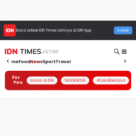
Baca artikel
IDN Times
lainnya di IDN App
Install
JATIM
Home
Food
News
Sport
Travel
For
Iklanin di IDN
INSIDENESIA
#LokalBerdaya
You