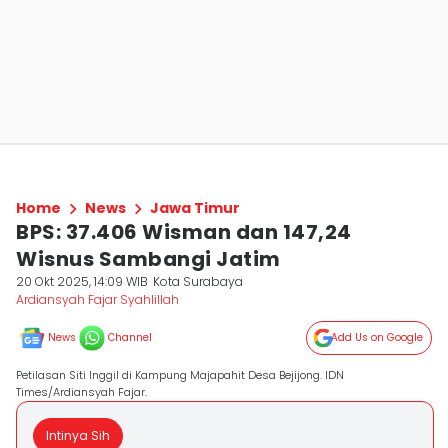
Home
News
Jawa Timur
BPS: 37.406 Wisman dan 147,24
Wisnus Sambangi Jatim
20 Okt 2025, 14:09 WIB
Kota Surabaya
Ardiansyah Fajar Syahlillah
News
Channel
Add Us on Google
Petilasan Siti Inggil di Kampung Majapahit Desa Bejijong. IDN
Times/Ardiansyah Fajar.
Intinya Sih