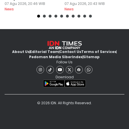
Surabaya Protes
07 Agu 2026, 20:46 WIB
Dilanjut
07 Agu 2026, 20:43 WIB
07
News
News
Ne
About Us
Editorial Team
Contact Us
Terms of Services
Pedoman Media Siber
Index
Sitemap
Follow Us
Download
© 2026 IDN. All Rights Reserved.