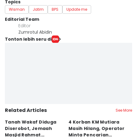
Topics
Wisman
Jatim
BPS
Update me
Editorial Team
Editor
Zumrotul Abidin
Tonton lebih seru di
Related Articles
See More
Tanah Wakaf Diduga
4 Korban KM Mutiara
K
Diserobot, Jemaah
Masih Hilang, Operator
C
Masjid Rahmat
Minta Pencarian
H