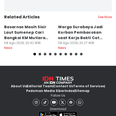
Related Articles
See More
Basarnas Masih Sisir
Warga Surabaya Jadi
E
Laut Sumenep Cari
Korban Pembacokan
B
Bangkai KM Mutiara
saat Kerja Bakti Cat
P
Sentosa II
08 Agu 2026, 20:42 WIB
Gapura
08 Agu 2026, 20:27 WIB
N
08
News
News
Ne
About Us
Editorial Team
Contact Us
Terms of Services
Pedoman Media Siber
Index
Sitemap
Follow Us
Download