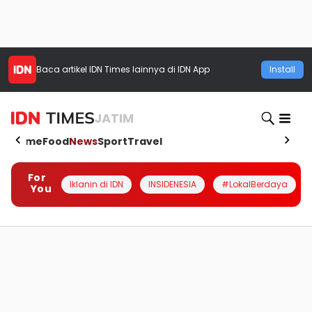
Baca artikel
IDN Times
lainnya di IDN App
Install
JATIM
Home
Food
News
Sport
Travel
For
Iklanin di IDN
INSIDENESIA
#LokalBerdaya
You