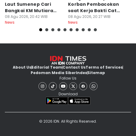
Laut Sumenep Cari
Korban Pembacokan
B
Bangkai KM Mutiara
saat Kerja Bakti Cat
P
Sentosa II
08 Agu 2026, 20:42 WIB
Gapura
08 Agu 2026, 20:27 WIB
N
08
News
News
Ne
About Us
Editorial Team
Contact Us
Terms of Services
Pedoman Media Siber
Index
Sitemap
Follow Us
Download
© 2026 IDN. All Rights Reserved.