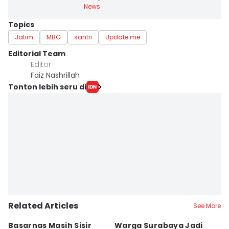
News
Topics
Jatim
MBG
santri
Update me
Editorial Team
Editor
Faiz Nashrillah
Tonton lebih seru di
Related Articles
See More
Basarnas Masih Sisir
Warga Surabaya Jadi
E