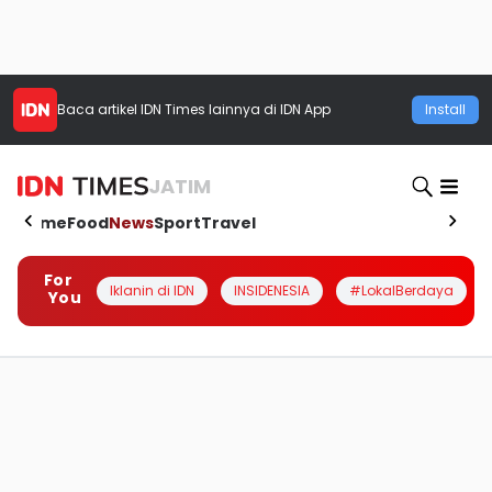
Baca artikel
IDN Times
lainnya di IDN App
Install
JATIM
Home
Food
News
Sport
Travel
For
Iklanin di IDN
INSIDENESIA
#LokalBerdaya
You