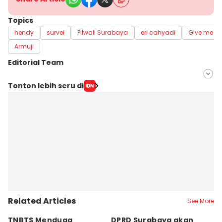
Topics
hendy
survei
Pilwali Surabaya
eri cahyadi
Give me Pe
Armuji
Editorial Team
Editor
Tonton lebih seru di
Khusnul Hasana
Editor
Zumrotul Abidin
Related Articles
See More
TNBTS Menduga
DPRD Surabaya akan
Semi