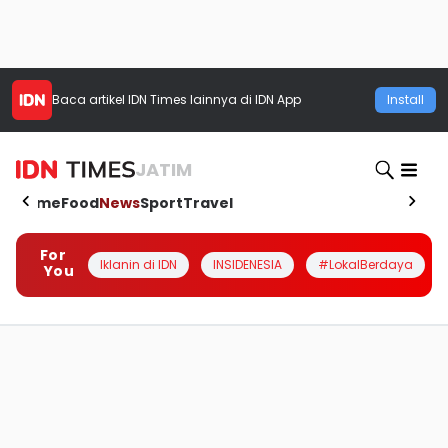
Baca artikel
IDN Times
lainnya di IDN App
Install
JATIM
Home
Food
News
Sport
Travel
For
Iklanin di IDN
INSIDENESIA
#LokalBerdaya
You