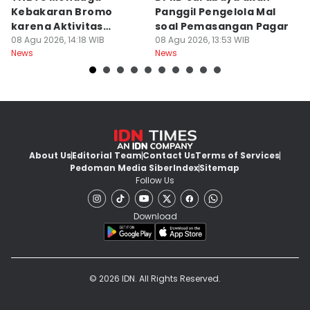
Kebakaran Bromo
Panggil Pengelola Mal
M
karena Aktivitas
soal Pemasangan Pagar
U
Manusia
08 Agu 2026, 14:18 WIB
08 Agu 2026, 13:53 WIB
08
News
News
Ne
About Us
Editorial Team
Contact Us
Terms of Services
Pedoman Media Siber
Index
Sitemap
Follow Us
Download
© 2026 IDN. All Rights Reserved.