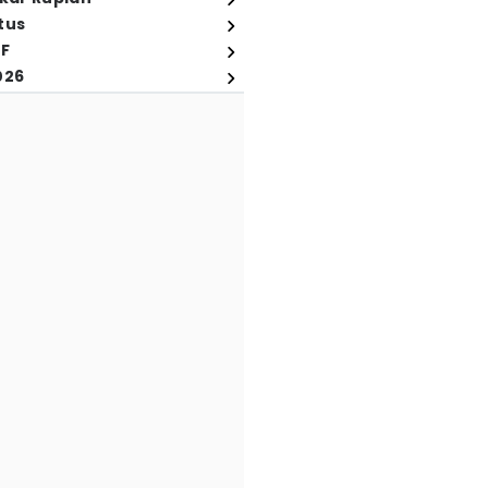
tus
FF
026