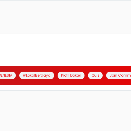
DENESIA
#LokalBerdaya
Profil Dokter
Quiz
Join Comm