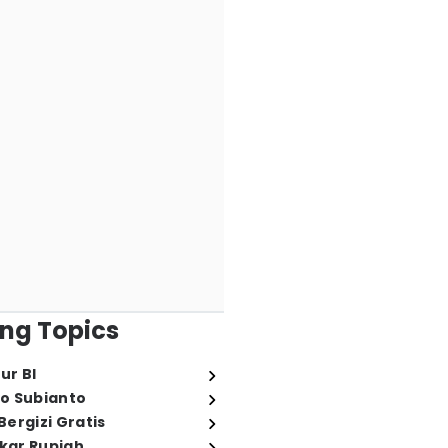
ng Topics
ur BI
o Subianto
ergizi Gratis
ukar Rupiah