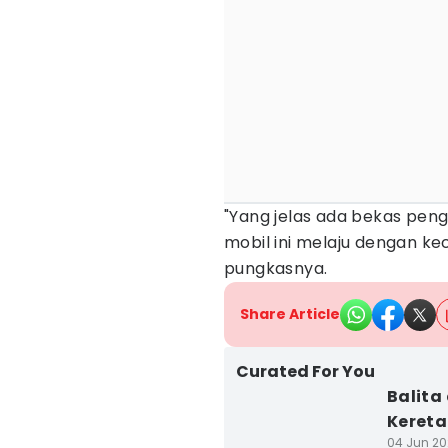
"Yang jelas ada bekas peng
mobil ini melaju dengan k
pungkasnya.
Share Article
Curated For You
Balita
Kereta
04 Jun 202