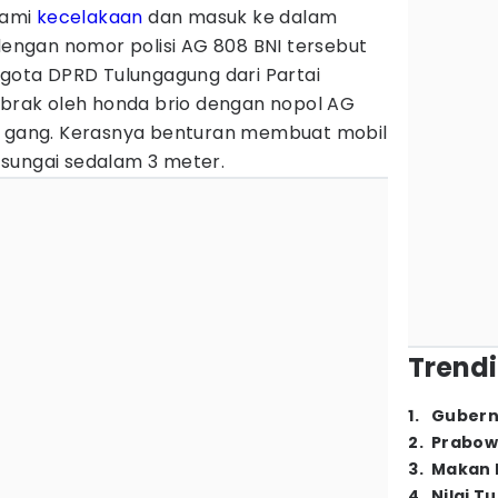
lami
kecelakaan
dan masuk ke dalam
 dengan nomor polisi AG 808 BNI tersebut
ggota DPRD Tulungagung dari Partai
tabrak oleh honda brio dengan nopol AG
r gang. Kerasnya benturan membuat mobil
sungai sedalam 3 meter.
Trendi
1
.
Gubern
2
.
Prabow
3
.
Makan B
4
.
Nilai T