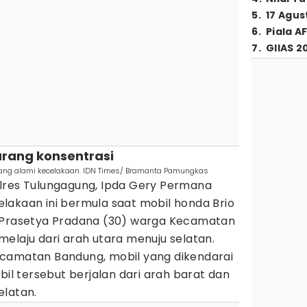
5
.
17 Agus
6
.
Piala A
7
.
GIIAS 2
urang konsentrasi
yang alami kecelakaan. IDN Times/ Bramanta Pamungkas
lres Tulungagung, Ipda Gery Permana
lakaan ini bermula saat mobil honda Brio
y Prasetya Pradana (30) warga Kecamatan
elaju dari arah utara menuju selatan.
camatan Bandung, mobil yang dikendarai
bil tersebut berjalan dari arah barat dan
elatan.