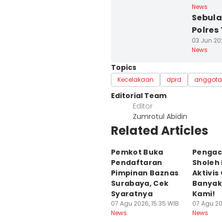
News
Sebula
Polres
03 Jun 202
News
Topics
Kecelakaan
dprd
anggota
Editorial Team
Editor
Zumrotul Abidin
Related Articles
Pemkot Buka
Pengac
Pendaftaran
Sholeh
Pimpinan Baznas
Aktivis 
Surabaya, Cek
Banyak
Syaratnya
Kami!
07 Agu 2026, 15:35 WIB
07 Agu 20
News
News