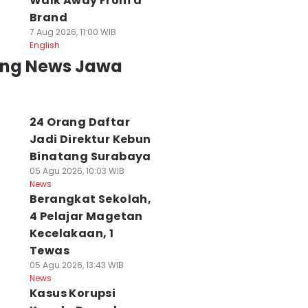
Walk Away From a
Brand
7 Aug 2026, 11:00 WIB
English
ing News Jawa
24 Orang Daftar
Jadi Direktur Kebun
Binatang Surabaya
05 Agu 2026, 10:03 WIB
News
Berangkat Sekolah,
aduan Suara
Pengacara No
Demokrat Jatim
4 Pelajar Magetan
MPN 1 Surabaya
Viral No Justice
Matangkan Mesi
Kecelakaan, 1
aih Empat
Cak Sholeh
Partai untuk
Tewas
enghargaan di
Meninggal Dunia
Pemilu 2029
05 Agu 2026, 13:43 WIB
hailand
07 Agu 2026, 09:55 WIB
07 Agu 2026, 08:23 WI
News
News
News
 Agu 2026, 11:59 WIB
Kasus Korupsi
ws