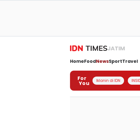
JATIM
Home
Food
News
Sport
Travel
For
Iklanin di IDN
INSI
You