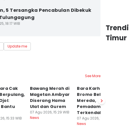
n, 5 Tersangka Pencabulan Dibekuk
 Tulungagung
5, 18:17 WIB
Trend
Timur
Update me
See More
ara Cak
Bawang Merah di
Bara Karhutla
P
 Berpulang,
Magetan Ambyar
Bromo Belum
S
Ojol:
Diserang Hama
Mereda,
R
 Bantu
Ulat dan Gurem
Pemadaman
P
07 Agu 2026, 15:29 WIB
Terkendala Medan
T
News
26, 15:33 WIB
07 Agu 2026, 15:28 WIB
07
News
Ne