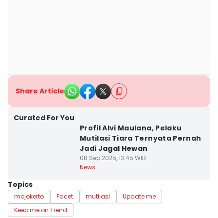
Share Article
Curated For You
Profil Alvi Maulana, Pelaku
Mutilasi Tiara Ternyata Pernah
Jadi Jagal Hewan
08 Sep 2025, 13:45 WIB
News
Topics
mojokerto
Pacet
mutilasi
Update me
Keep me on Trend