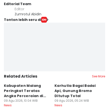
Editorial Team
Editor
Zumrotul Abidin
Tonton lebih seru di
Related Articles
See More
Kabupaten Malang
Karhutla Bagai Badai
B
Peringkat Teratas
Api, Gunung Bromo
L
Angka Perceraian di
Ditutup Total
B
Jatim
09 Agu 2026, 10:04 WIB
09 Agu 2026, 05:24 WIB
Se
08
News
News
Ne