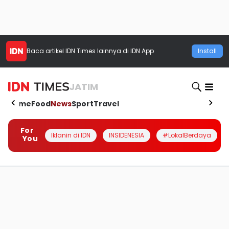
Baca artikel
IDN Times
lainnya di IDN App
Install
JATIM
Home
Food
News
Sport
Travel
For
Iklanin di IDN
INSIDENESIA
#LokalBerdaya
You