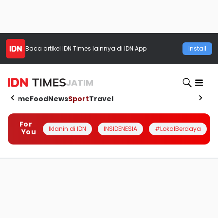
Baca artikel
IDN Times
lainnya di IDN App
Install
JATIM
Home
Food
News
Sport
Travel
For
Iklanin di IDN
INSIDENESIA
#LokalBerdaya
You