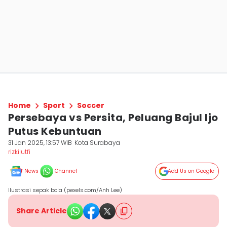
Home
Sport
Soccer
Persebaya vs Persita, Peluang Bajul Ijo
Putus Kebuntuan
31 Jan 2025, 13:57 WIB
Kota Surabaya
rizkilutfi
News
Channel
Add Us on Google
Ilustrasi sepak bola (pexels.com/Anh Lee)
Share Article