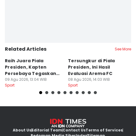
Related Articles
See More
Raih Juara Piala
Tersungkur di Piala
P
Presiden, Kapten
Presiden, Ini Hasil
A
Persebaya Tegaskan
Evaluasi Arema FC
B
Punya Misi Besar
09 Agu 2026, 13:04 WIB
08 Agu 2026, 14:03 WIB
08
Sport
Sport
Sp
About Us
Editorial Team
Contact Us
Terms of Services
Pedoman Media Siber
Index
Sitemap