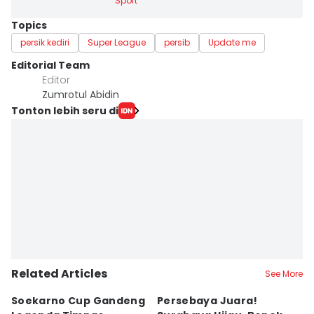
Sport
Topics
persik kediri
Super League
persib
Update me
Editorial Team
Editor
Zumrotul Abidin
Tonton lebih seru di
Related Articles
See More
Soekarno Cup Gandeng
Persebaya Juara!
Fi