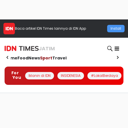
Baca artikel
IDN Times
lainnya di IDN App
Install
JATIM
Home
Food
News
Sport
Travel
For
Iklanin di IDN
INSIDENESIA
#LokalBerdaya
You