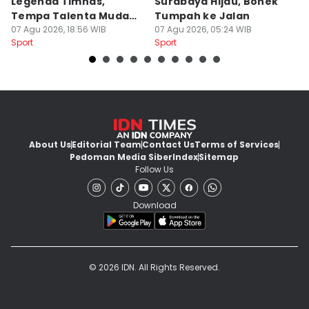
Legenda Timnas,
Surabaya Hijau, Bonek
T
Tempa Talenta Muda
Tumpah ke Jalan
Si
Sepak Bola Indonesia
07 Agu 2026, 18:56 WIB
07 Agu 2026, 05:24 WIB
T
06
Sport
Sport
Sp
About Us
Editorial Team
Contact Us
Terms of Services
Pedoman Media Siber
Index
Sitemap
Follow Us
Download
© 2026 IDN. All Rights Reserved.