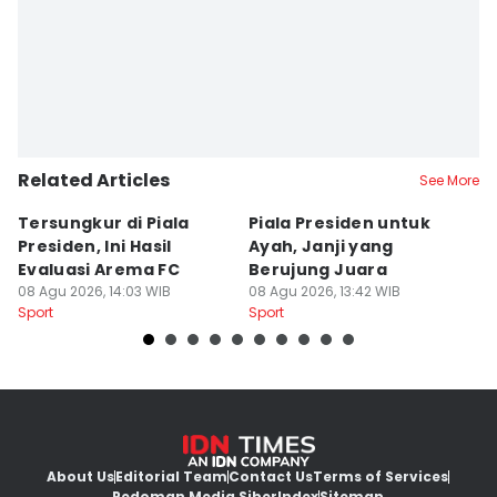
Related Articles
See More
Tersungkur di Piala
Piala Presiden untuk
S
Presiden, Ini Hasil
Ayah, Janji yang
L
Evaluasi Arema FC
Berujung Juara
T
08 Agu 2026, 14:03 WIB
08 Agu 2026, 13:42 WIB
S
07
Sport
Sport
Sp
About Us
Editorial Team
Contact Us
Terms of Services
Pedoman Media Siber
Index
Sitemap