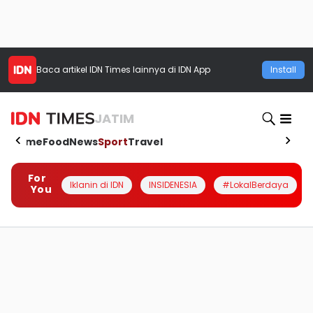
Baca artikel
IDN Times
lainnya di IDN App
Install
JATIM
Home
Food
News
Sport
Travel
For
Iklanin di IDN
INSIDENESIA
#LokalBerdaya
You